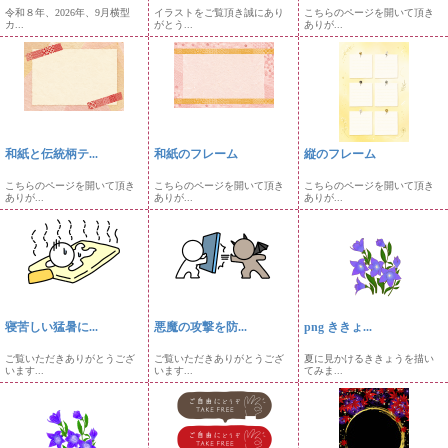
令和８年、2026年、9月横型
イラストをご覧頂き誠にあり
こちらのページを開いて頂き
カ...
がとう...
ありが...
和紙と伝統柄テ...
和紙のフレーム
縦のフレーム
こちらのページを開いて頂き
こちらのページを開いて頂き
こちらのページを開いて頂き
ありが...
ありが...
ありが...
寝苦しい猛暑に...
悪魔の攻撃を防...
png ききょ...
ご覧いただきありがとうござ
ご覧いただきありがとうござ
夏に見かけるききょうを描い
います...
います...
てみま...