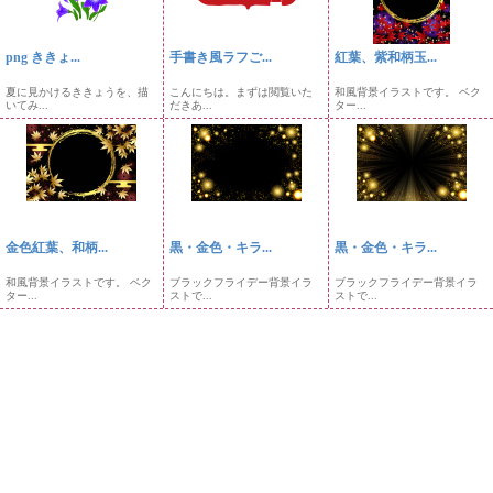
png ききょ...
手書き風ラフご...
紅葉、紫和柄玉...
夏に見かけるききょうを、描
こんにちは。まずは閲覧いた
和風背景イラストです。 ベク
いてみ...
だきあ...
ター...
金色紅葉、和柄...
黒・金色・キラ...
黒・金色・キラ...
和風背景イラストです。 ベク
ブラックフライデー背景イラ
ブラックフライデー背景イラ
ター...
ストで...
ストで...