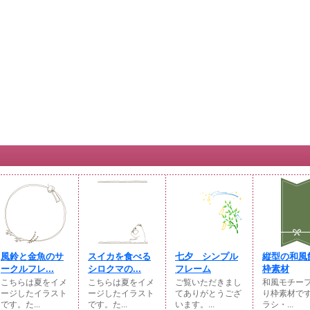
風鈴と金魚のサ
スイカを食べる
七夕 シンプル
縦型の和風
ークルフレ...
シロクマの...
フレーム
枠素材
こちらは夏をイメ
こちらは夏をイメ
ご覧いただきまし
和風モチー
ージしたイラスト
ージしたイラスト
てありがとうござ
り枠素材です
です。た...
です。た...
います。...
ラシ・...