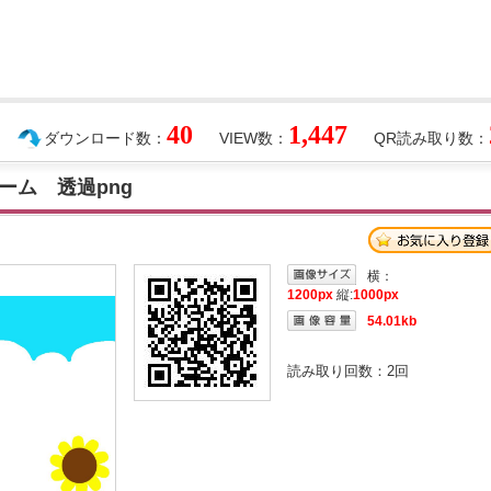
40
1,447
ダウンロード数：
VIEW数：
QR読み取り数：
ーム 透過png
横：
1200px
縦:
1000px
54.01kb
読み取り回数：
2
回