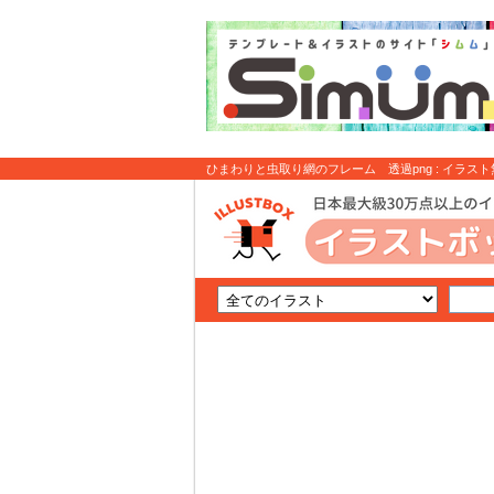
ひまわりと虫取り網のフレーム 透過png : イラスト