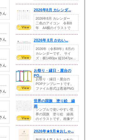
りの提...
2026年8月 カレンダ...
さん
2026年8月 カレンダー
二色のアイコン 令和8
年 A4横のイラストで
す。8月をテ...
さん
2026年 8月 かわい...
2026年（令和8年）8月の
カレンダーです。 サイ
ズ：横1480px 縦1047px...
さん
お祭り・縁日・屋台の
PO...
お祭り・縁日・屋台の
POPテンプレートです。
ファイル形式は透過PNG
さん
です。---太め...
世界の国旗 塗り絵 線
画
シンプルで使いやすい世
界の国旗 塗り絵 線画
さん
のイラストです。画像デ
ータとEPSデータ...
2026年★9月★おしゃ...
毎年大人気！おしゃれな