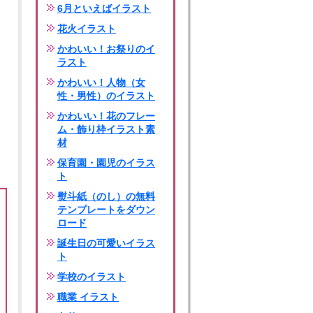
6月といえばイラスト
花火イラスト
かわいい！お祭りのイ
ラスト
かわいい！人物（女
性・男性）のイラスト
かわいい！花のフレー
ム・飾り枠イラスト素
材
保育園・園児のイラス
ト
熨斗紙（のし）の無料
テンプレートをダウン
ロード
誕生日の可愛いイラス
ト
学校のイラスト
職業 イラスト