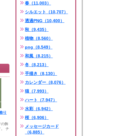
春（11,003）
シルエット（10,707）
透過PNG（10,400）
秋（9,435）
植物（8,560）
png（8,549）
和風（8,215）
冬（8,213）
手描き（8,130）
カレンダー（8,076）
猫（7,993）
ハート（7,947）
水彩（6,942）
飾り
桜（6,906）
フの飾
メッセージカード
。 チ
（6,885）