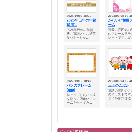
2024/10/03 15:26
2024/06/05 08:4
2025年巳年の年賀
かわいい和風
状 賀...
ーム
2025年巳年の年賀
可愛い雰囲気の
状、賀詞入りお洒落
のフレーム型テ
なバナーセッ...
レートです。縦..
2023/10/16 18:49
2023/08/03 10:4
パンのフレーム
三匹のこぶた
(png)
童話の三匹のこ
のイラストです
前アップしたパン達
ァイル形式は透..
を使って四角いフレ
ームを作ってみ...