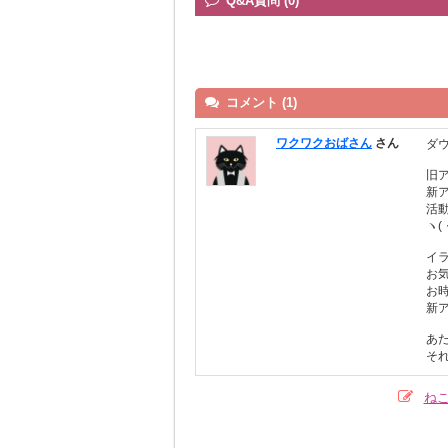
Q&A質問 (0)
コメント (1)
ワクワクおばさん
さん
ダ
旧
新
活
ヽ(
イ
お
お
新
あ
そ
ね