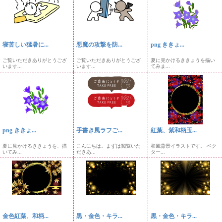
寝苦しい猛暑に...
悪魔の攻撃を防...
png ききょ...
ご覧いただきありがとうござ
ご覧いただきありがとうござ
夏に見かけるききょうを描い
います...
います...
てみま...
png ききょ...
手書き風ラフご...
紅葉、紫和柄玉...
夏に見かけるききょうを、描
こんにちは。まずは閲覧いた
和風背景イラストです。 ベク
いてみ...
だきあ...
ター...
金色紅葉、和柄...
黒・金色・キラ...
黒・金色・キラ...