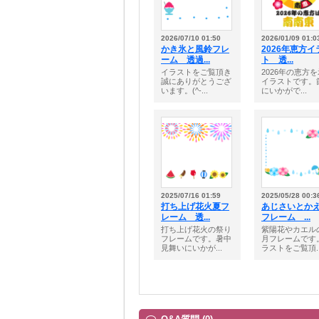
2026/07/10 01:50
2026/01/09 01:0
かき氷と風鈴フレ
2026年恵方イ
ーム 透過...
ト 透...
イラストをご覧頂き
2026年の恵方
誠にありがとうござ
イラストです。
います。(^-...
にいかがで...
2025/07/16 01:59
2025/05/28 00:3
打ち上げ花火夏フ
あじさいとか
レーム 透...
フレーム ...
打ち上げ花火の祭り
紫陽花やカエル
フレームです。暑中
月フレームです
見舞いにいかが...
ラストをご覧頂..