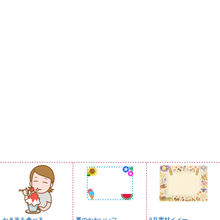
かき氷を食べる...
夏のかわいいフ...
9月素材イメー...