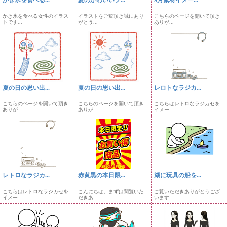
かき氷を食べる女性のイラス
イラストをご覧頂き誠にあり
こちらのページを開いて頂き
トです...
がとう...
ありが...
夏の日の思い出...
夏の日の思い出...
レロトなラジカ...
こちらのページを開いて頂き
こちらのページを開いて頂き
こちらはレトロなラジカセを
ありが...
ありが...
イメー...
レトロなラジカ...
赤黄黒の本日限...
湖に玩具の船を...
こちらはレトロなラジカセを
こんにちは。まずは閲覧いた
ご覧いただきありがとうござ
イメー...
だきあ...
います...