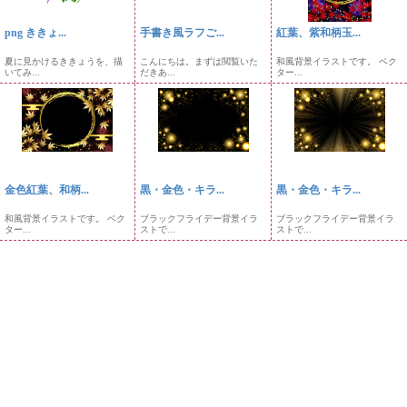
png ききょ...
手書き風ラフご...
紅葉、紫和柄玉...
夏に見かけるききょうを、描
こんにちは。まずは閲覧いた
和風背景イラストです。 ベク
いてみ...
だきあ...
ター...
金色紅葉、和柄...
黒・金色・キラ...
黒・金色・キラ...
和風背景イラストです。 ベク
ブラックフライデー背景イラ
ブラックフライデー背景イラ
ター...
ストで...
ストで...