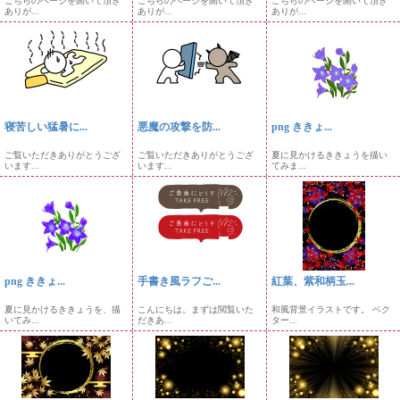
こちらのページを開いて頂き
こちらのページを開いて頂き
こちらのページを開いて頂き
ありが...
ありが...
ありが...
寝苦しい猛暑に...
悪魔の攻撃を防...
png ききょ...
ご覧いただきありがとうござ
ご覧いただきありがとうござ
夏に見かけるききょうを描い
います...
います...
てみま...
png ききょ...
手書き風ラフご...
紅葉、紫和柄玉...
夏に見かけるききょうを、描
こんにちは。まずは閲覧いた
和風背景イラストです。 ベク
いてみ...
だきあ...
ター...