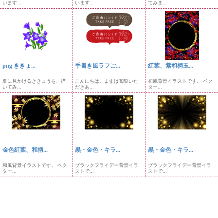
います...
います...
てみま...
png ききょ...
手書き風ラフご...
紅葉、紫和柄玉...
夏に見かけるききょうを、描
こんにちは。まずは閲覧いた
和風背景イラストです。 ベク
いてみ...
だきあ...
ター...
金色紅葉、和柄...
黒・金色・キラ...
黒・金色・キラ...
和風背景イラストです。 ベク
ブラックフライデー背景イラ
ブラックフライデー背景イラ
ター...
ストで...
ストで...