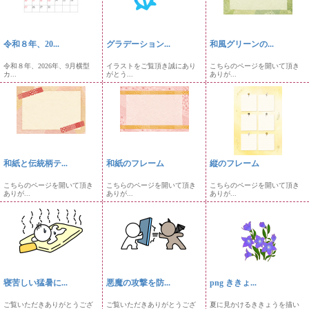
令和８年、20...
グラデーション...
和風グリーンの...
令和８年、2026年、9月横型
イラストをご覧頂き誠にあり
こちらのページを開いて頂き
カ...
がとう...
ありが...
和紙と伝統柄テ...
和紙のフレーム
縦のフレーム
こちらのページを開いて頂き
こちらのページを開いて頂き
こちらのページを開いて頂き
ありが...
ありが...
ありが...
寝苦しい猛暑に...
悪魔の攻撃を防...
png ききょ...
ご覧いただきありがとうござ
ご覧いただきありがとうござ
夏に見かけるききょうを描い