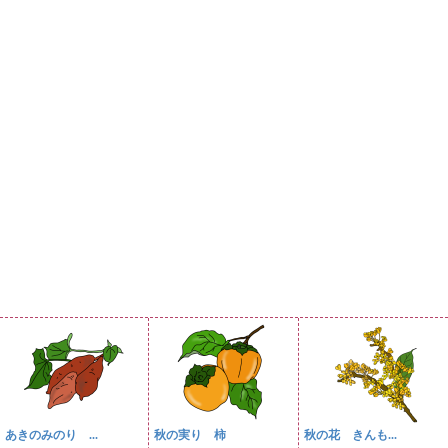
あきのみのり ...
秋の実り 柿
秋の花 きんも...