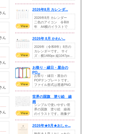
りの提...
2026年8月 カレンダ...
さん
2026年8月 カレンダー
二色のアイコン 令和8
年 A4横のイラストで
す。8月をテ...
さん
2026年 8月 かわい...
2026年（令和8年）8月の
カレンダーです。 サイ
ズ：横1480px 縦1047px...
さん
お祭り・縁日・屋台の
PO...
お祭り・縁日・屋台の
POPテンプレートです。
ファイル形式は透過PNG
さん
です。---太め...
世界の国旗 塗り絵 線
画
シンプルで使いやすい世
界の国旗 塗り絵 線画
さん
のイラストです。画像デ
ータとEPSデータ...
2026年★9月★おしゃ...
毎年大人気！おしゃれな