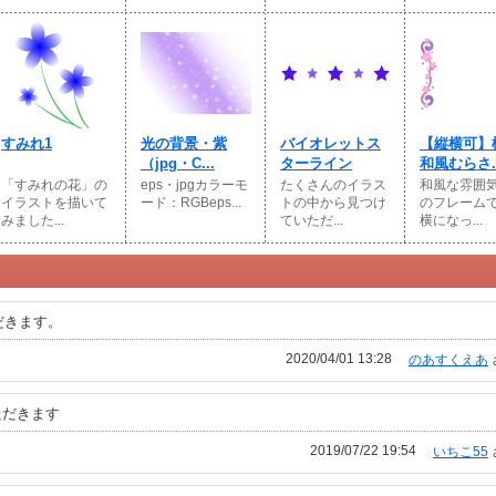
すみれ1
光の背景・紫
バイオレットス
【縦横可】
（jpg・C...
ターライン
和風むらさ..
「すみれの花」の
eps・jpgカラーモ
たくさんのイラス
和風な雰囲
イラストを描いて
ード：RGBeps...
トの中から見つけ
のフレーム
みました...
ていただ...
横になっ...
だきます。
2020/04/01 13:28
のあすくえあ
ただきます
2019/07/22 19:54
いちこ55