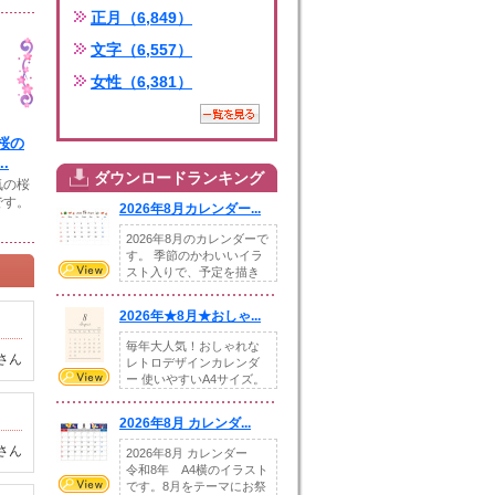
正月（6,849）
文字（6,557）
女性（6,381）
桜の
.
ダウンロードランキング
気の桜
です。
2026年8月カレンダー...
2026年8月のカレンダーで
す。 季節のかわいいイラ
スト入りで、予定を描き
込めるスペ...
2026年★8月★おしゃ...
毎年大人気！おしゃれな
さん
レトロデザインカレンダ
ー 使いやすいA4サイズ。
illust...
2026年8月 カレンダ...
さん
2026年8月 カレンダー
令和8年 A4横のイラスト
です。8月をテーマにお祭