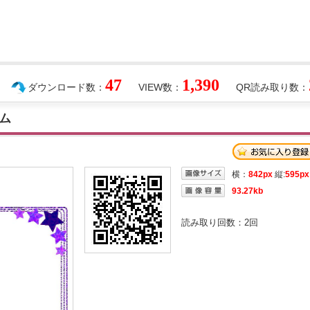
47
1,390
ダウンロード数：
VIEW数：
QR読み取り数：
ム
横：
842px
縦:
595px
93.27kb
読み取り回数：
2
回