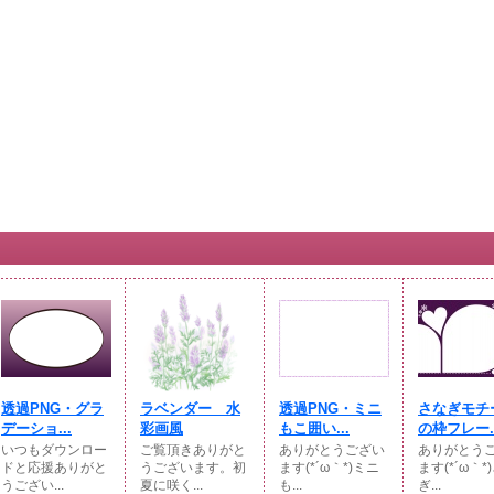
透過PNG・グラ
ラベンダー 水
透過PNG・ミニ
さなぎモチ
デーショ...
彩画風
もこ囲い...
の枠フレー..
いつもダウンロー
ご覧頂きありがと
ありがとうござい
ありがとう
ドと応援ありがと
うございます。初
ます(*´ω｀*)ミニ
ます(*´ω｀*
うござい...
夏に咲く...
も...
ぎ...