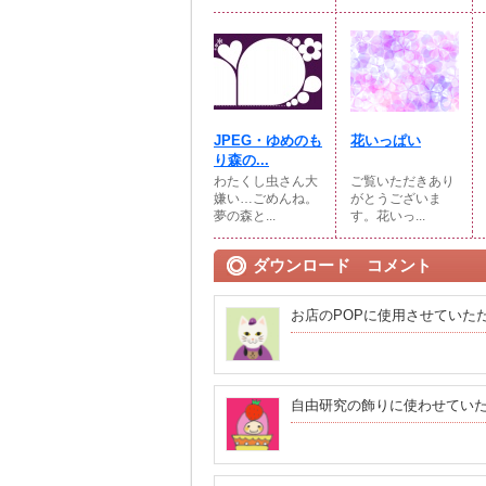
JPEG・ゆめのも
花いっぱい
り森の...
わたくし虫さん大
ご覧いただきあり
嫌い…ごめんね。
がとうございま
夢の森と...
す。花いっ...
ダウンロード コメント
お店のPOPに使用させていた
自由研究の飾りに使わせてい