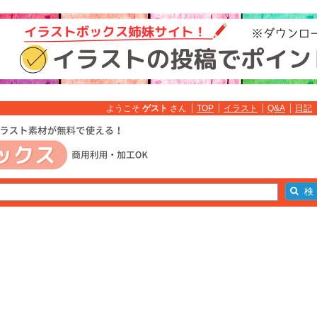
ようこそ
ゲスト
さん
TOP
イラスト
Q&A
日記