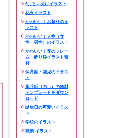
6月といえばイラスト
花火イラスト
かわいい！お祭りのイ
ラスト
かわいい！人物（女
性・男性）のイラスト
かわいい！花のフレー
ム・飾り枠イラスト素
材
保育園・園児のイラス
ト
熨斗紙（のし）の無料
テンプレートをダウン
ロード
誕生日の可愛いイラス
ト
学校のイラスト
職業 イラスト