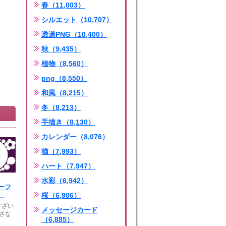
春（11,003）
シルエット（10,707）
透過PNG（10,400）
秋（9,435）
植物（8,560）
png（8,550）
和風（8,215）
冬（8,213）
手描き（8,130）
カレンダー（8,076）
猫（7,993）
ハート（7,947）
水彩（6,942）
ーフ
桜（6,906）
.
ござい
メッセージカード
)さな
（6,885）