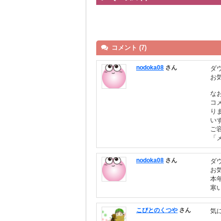
コメント (7)
nodoka08
さん
ダ
お
な
コ
り
い
ご
「
nodoka08
さん
ダ
お
本
寒
こびとのくつや
さん
気