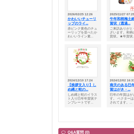
2026/02/25 12:26
2025/11/27 07:2
かわいいチューリ
午年和柄梅土
ップのライ...
賀状（透過...
赤ピンク黄色のチュ
ご来訪ありがと
ーリップを並べたか
ざいます。和柄
わいいライン素...
賀状。★年賀状..
2024/12/10 17:24
2024/12/02 16:3
【挨拶文入り】し
南天のある巳
め縄と蛇の...
賀はがき・...
しめ縄と蛇のイラス
巳年の年賀はが
ト入り巳年年賀状テ
す。 ベクター
ンプレートです...
されてます。...
Q&A質問 (0)