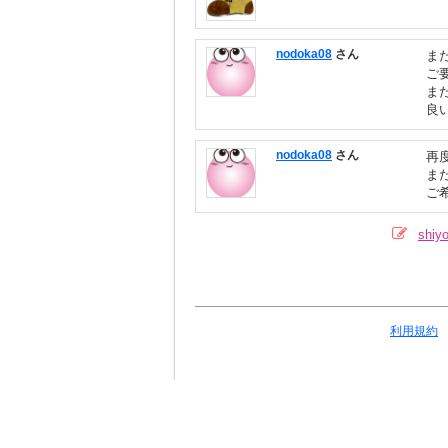
nodoka08
さん
ま
ご
ま
良
nodoka08
さん
再
ま
ご
shi
利用規約