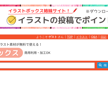
ようこそ
ゲスト
さん
TOP
イラスト
Q&A
日記