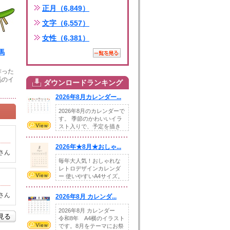
正月（6,849）
文字（6,557）
女性（6,381）
馬
作った
馬のイ
ダウンロードランキング
2026年8月カレンダー...
2026年8月のカレンダーで
す。 季節のかわいいイラ
スト入りで、予定を描き
込めるスペ...
2026年★8月★おしゃ...
さん
毎年大人気！おしゃれな
レトロデザインカレンダ
ー 使いやすいA4サイズ。
illust...
さん
2026年8月 カレンダ...
2026年8月 カレンダー
を見る
令和8年 A4横のイラスト
です。8月をテーマにお祭