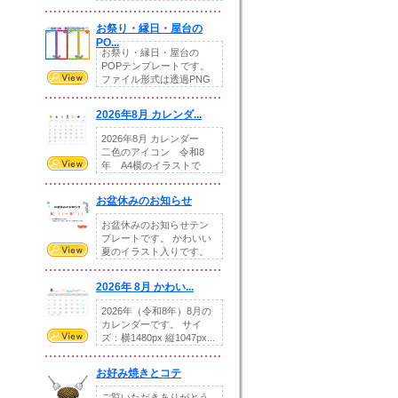
りの提...
お祭り・縁日・屋台の
PO...
お祭り・縁日・屋台の
POPテンプレートです。
ファイル形式は透過PNG
です。---太め...
2026年8月 カレンダ...
2026年8月 カレンダー
二色のアイコン 令和8
年 A4横のイラストで
す。8月をテ...
お盆休みのお知らせ
お盆休みのお知らせテン
プレートです。 かわいい
夏のイラスト入りです。
休業日の日付けを...
2026年 8月 かわい...
2026年（令和8年）8月の
カレンダーです。 サイ
ズ：横1480px 縦1047px...
お好み焼きとコテ
ご覧いただきありがとう