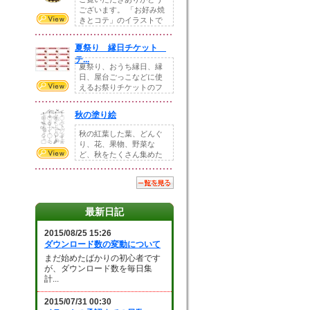
ございます。 「お好み焼
きとコテ」のイラストで
す。 ホームペー...
夏祭り 縁日チケット
テ...
夏祭り、おうち縁日、縁
日、屋台ごっこなどに使
えるお祭りチケットのフ
ォーマットです。Z...
秋の塗り絵
秋の紅葉した葉、どんぐ
り、花、果物、野菜な
ど、秋をたくさん集めた
塗り絵素材です。小さ...
最新日記
2015/08/25 15:26
ダウンロード数の変動について
まだ始めたばかりの初心者です
が、ダウンロード数を毎日集
計...
2015/07/31 00:30