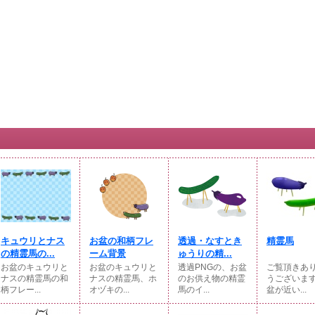
キュウリとナス
お盆の和柄フレ
透過・なすとき
精霊馬
の精霊馬の...
ーム背景
ゅうりの精...
お盆のキュウリと
お盆のキュウリと
透過PNGの、お盆
ご覧頂きあ
ナスの精霊馬の和
ナスの精霊馬、ホ
のお供え物の精霊
うございま
柄フレー...
オヅキの...
馬のイ...
盆が近い...