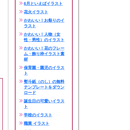
6月といえばイラスト
花火イラスト
かわいい！お祭りのイ
ラスト
かわいい！人物（女
性・男性）のイラスト
かわいい！花のフレー
ム・飾り枠イラスト素
材
保育園・園児のイラス
ト
熨斗紙（のし）の無料
テンプレートをダウン
ロード
誕生日の可愛いイラス
ト
学校のイラスト
職業 イラスト