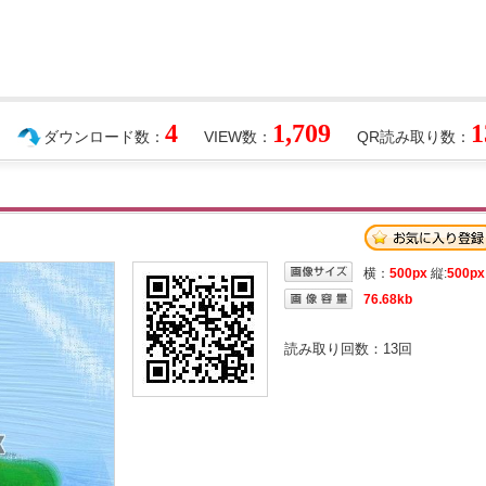
4
1,709
1
ダウンロード数：
VIEW数：
QR読み取り数：
横：
500px
縦:
500px
76.68kb
読み取り回数：
13
回