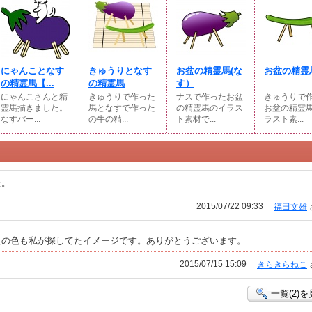
にゃんことなす
きゅうりとなす
お盆の精霊馬(な
お盆の精霊
の精霊馬【...
の精霊馬
す）
にゃんこさんと精
きゅうりで作った
ナスで作ったお盆
きゅうりで
霊馬描きました。
馬となすで作った
の精霊馬のイラス
お盆の精霊
なすバー...
の牛の精...
ト素材で...
ラスト素...
た。
2015/07/22 09:33
福田文雄
景の色も私が探してたイメージです。ありがとうございます。
2015/07/15 15:09
きらきらねこ
一覧(2)