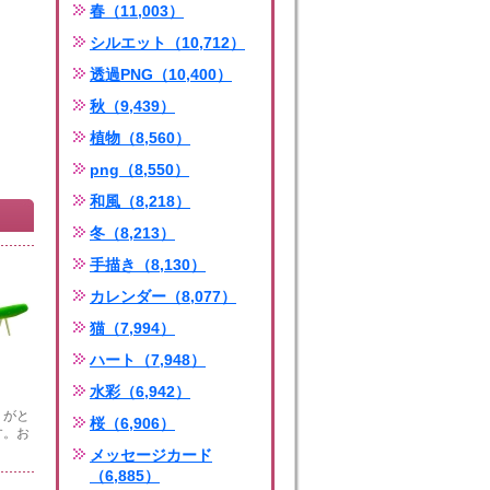
春（11,003）
シルエット（10,712）
透過PNG（10,400）
秋（9,439）
植物（8,560）
png（8,550）
和風（8,218）
冬（8,213）
手描き（8,130）
カレンダー（8,077）
猫（7,994）
ハート（7,948）
水彩（6,942）
りがと
桜（6,906）
す。お
メッセージカード
（6,885）