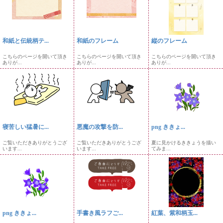
和紙と伝統柄テ...
和紙のフレーム
縦のフレーム
こちらのページを開いて頂き
こちらのページを開いて頂き
こちらのページを開いて頂き
ありが...
ありが...
ありが...
寝苦しい猛暑に...
悪魔の攻撃を防...
png ききょ...
ご覧いただきありがとうござ
ご覧いただきありがとうござ
夏に見かけるききょうを描い
います...
います...
てみま...
png ききょ...
手書き風ラフご...
紅葉、紫和柄玉...