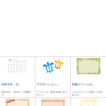
令和８年、20...
グラデーション...
和風グリーンの...
令和８年、2026年、9月横型
イラストをご覧頂き誠にあり
こちらのページを開いて頂き
カ...
がとう...
ありが...