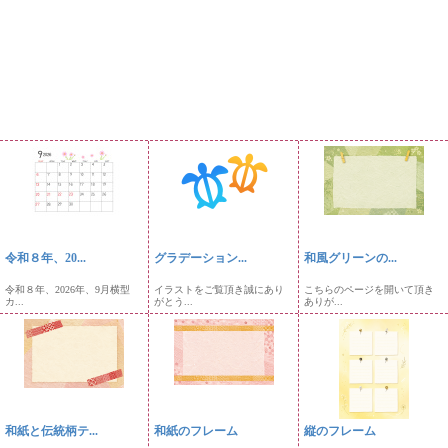
令和８年、20...
グラデーション...
和風グリーンの...
令和８年、2026年、9月横型
イラストをご覧頂き誠にあり
こちらのページを開いて頂き
カ...
がとう...
ありが...
和紙と伝統柄テ...
和紙のフレーム
縦のフレーム