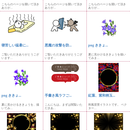
こちらのページを開いて頂き
こちらのページを開いて頂き
こちらのページを開いて頂き
ありが...
ありが...
ありが...
寝苦しい猛暑に...
悪魔の攻撃を防...
png ききょ...
ご覧いただきありがとうござ
ご覧いただきありがとうござ
夏に見かけるききょうを描い
います...
います...
てみま...
png ききょ...
手書き風ラフご...
紅葉、紫和柄玉...
夏に見かけるききょうを、描
こんにちは。まずは閲覧いた
和風背景イラストです。 ベク
いてみ...
だきあ...
ター...