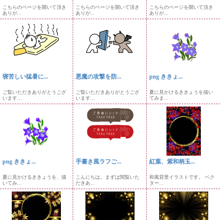
こちらのページを開いて頂き
こちらのページを開いて頂き
こちらのページを開いて頂き
ありが...
ありが...
ありが...
寝苦しい猛暑に...
悪魔の攻撃を防...
png ききょ...
ご覧いただきありがとうござ
ご覧いただきありがとうござ
夏に見かけるききょうを描い
います...
います...
てみま...
png ききょ...
手書き風ラフご...
紅葉、紫和柄玉...
夏に見かけるききょうを、描
こんにちは。まずは閲覧いた
和風背景イラストです。 ベク
いてみ...
だきあ...
ター...