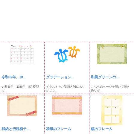
令和８年、20...
グラデーション...
和風グリーンの...
令和８年、2026年、9月横型
イラストをご覧頂き誠にあり
こちらのページを開いて頂き
カ...
がとう...
ありが...
和紙と伝統柄テ...
和紙のフレーム
縦のフレーム