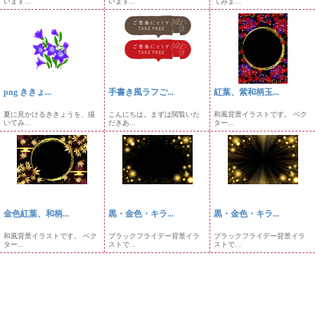
います...
います...
てみま...
png ききょ...
手書き風ラフご...
紅葉、紫和柄玉...
夏に見かけるききょうを、描
こんにちは。まずは閲覧いた
和風背景イラストです。 ベク
いてみ...
だきあ...
ター...
金色紅葉、和柄...
黒・金色・キラ...
黒・金色・キラ...
和風背景イラストです。 ベク
ブラックフライデー背景イラ
ブラックフライデー背景イラ
ター...
ストで...
ストで...