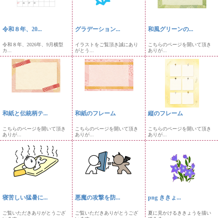
令和８年、20...
グラデーション...
和風グリーンの...
令和８年、2026年、9月横型
イラストをご覧頂き誠にあり
こちらのページを開いて頂き
カ...
がとう...
ありが...
和紙と伝統柄テ...
和紙のフレーム
縦のフレーム
こちらのページを開いて頂き
こちらのページを開いて頂き
こちらのページを開いて頂き
ありが...
ありが...
ありが...
寝苦しい猛暑に...
悪魔の攻撃を防...
png ききょ...
ご覧いただきありがとうござ
ご覧いただきありがとうござ
夏に見かけるききょうを描い