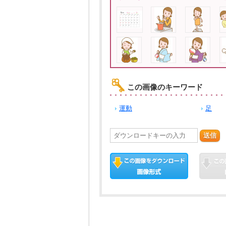
この画像のキーワード
運動
足
送信