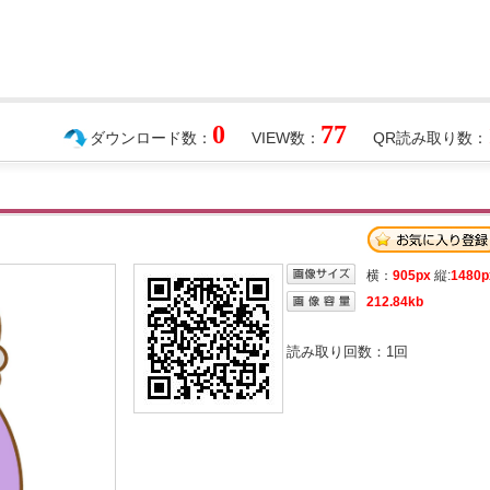
0
77
ダウンロード数：
VIEW数：
QR読み取り数：
横：
905px
縦:
1480p
212.84kb
読み取り回数：
1
回