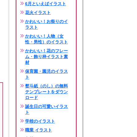
6月といえばイラスト
花火イラスト
かわいい！お祭りのイ
ラスト
かわいい！人物（女
性・男性）のイラスト
かわいい！花のフレー
ム・飾り枠イラスト素
材
保育園・園児のイラス
ト
熨斗紙（のし）の無料
テンプレートをダウン
ロード
誕生日の可愛いイラス
ト
学校のイラスト
職業 イラスト