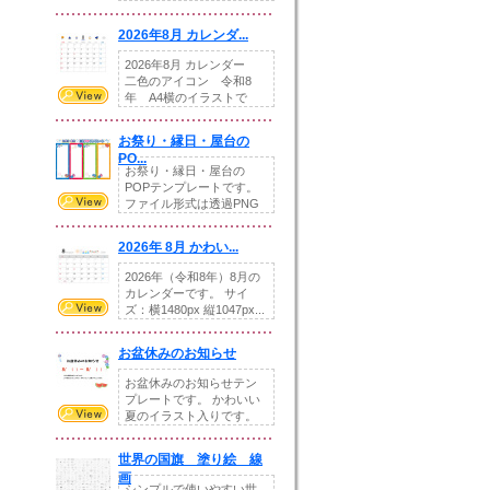
りの提...
2026年8月 カレンダ...
2026年8月 カレンダー
二色のアイコン 令和8
年 A4横のイラストで
す。8月をテ...
お祭り・縁日・屋台の
PO...
お祭り・縁日・屋台の
POPテンプレートです。
ファイル形式は透過PNG
です。---太め...
2026年 8月 かわい...
2026年（令和8年）8月の
カレンダーです。 サイ
ズ：横1480px 縦1047px...
お盆休みのお知らせ
お盆休みのお知らせテン
プレートです。 かわいい
夏のイラスト入りです。
休業日の日付けを...
世界の国旗 塗り絵 線
画
シンプルで使いやすい世