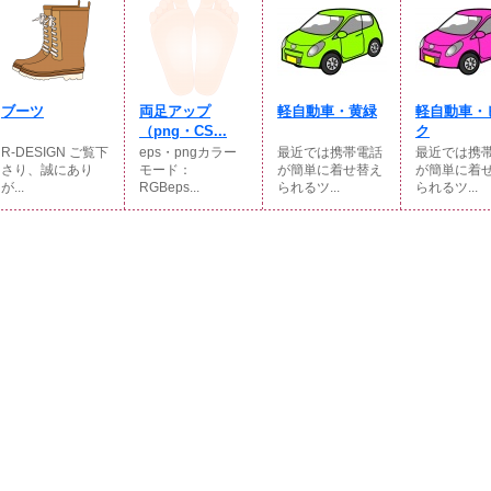
ブーツ
両足アップ
軽自動車・黄緑
軽自動車・
（png・CS...
ク
R-DESIGN ご覧下
eps・pngカラー
最近では携帯電話
最近では携
さり、誠にあり
モード：
が簡単に着せ替え
が簡単に着
が...
RGBeps...
られるツ...
られるツ...