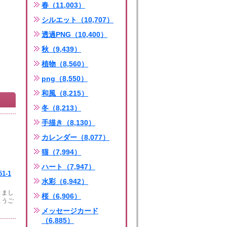
春（11,003）
シルエット（10,707）
透過PNG（10,400）
秋（9,439）
植物（8,560）
png（8,550）
和風（8,215）
冬（8,213）
手描き（8,130）
カレンダー（8,077）
猫（7,994）
ハート（7,947）
1-1
水彩（6,942）
きまし
桜（6,906）
とうご
メッセージカード
（6,885）