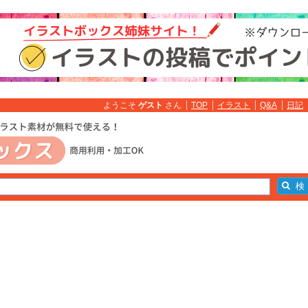
ようこそ
ゲスト
さん
TOP
イラスト
Q&A
日記