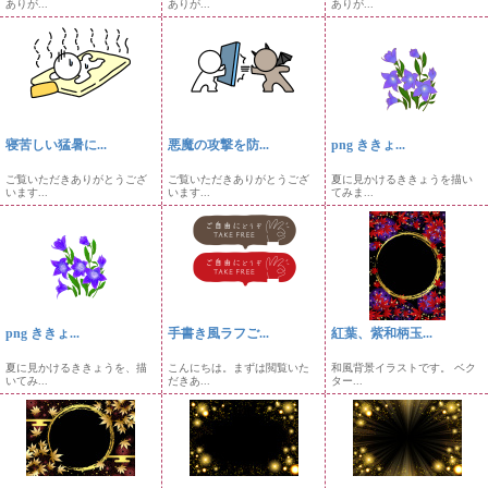
ありが...
ありが...
ありが...
寝苦しい猛暑に...
悪魔の攻撃を防...
png ききょ...
ご覧いただきありがとうござ
ご覧いただきありがとうござ
夏に見かけるききょうを描い
います...
います...
てみま...
png ききょ...
手書き風ラフご...
紅葉、紫和柄玉...
夏に見かけるききょうを、描
こんにちは。まずは閲覧いた
和風背景イラストです。 ベク
いてみ...
だきあ...
ター...