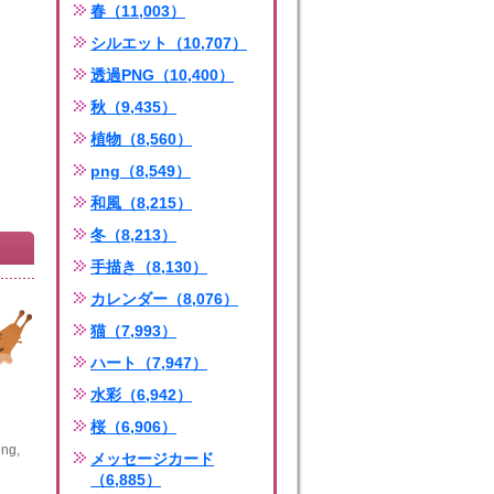
春（11,003）
シルエット（10,707）
透過PNG（10,400）
秋（9,435）
植物（8,560）
png（8,549）
和風（8,215）
冬（8,213）
手描き（8,130）
カレンダー（8,076）
猫（7,993）
ハート（7,947）
水彩（6,942）
桜（6,906）
ng,
メッセージカード
（6,885）