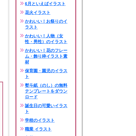
6月といえばイラスト
花火イラスト
かわいい！お祭りのイ
ラスト
かわいい！人物（女
性・男性）のイラスト
かわいい！花のフレー
ム・飾り枠イラスト素
材
保育園・園児のイラス
ト
熨斗紙（のし）の無料
テンプレートをダウン
ロード
誕生日の可愛いイラス
ト
学校のイラスト
職業 イラスト