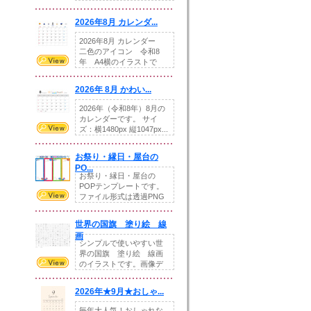
りの提...
2026年8月 カレンダ...
2026年8月 カレンダー
二色のアイコン 令和8
年 A4横のイラストで
す。8月をテ...
2026年 8月 かわい...
2026年（令和8年）8月の
カレンダーです。 サイ
ズ：横1480px 縦1047px...
お祭り・縁日・屋台の
PO...
お祭り・縁日・屋台の
POPテンプレートです。
ファイル形式は透過PNG
です。---太め...
世界の国旗 塗り絵 線
画
シンプルで使いやすい世
界の国旗 塗り絵 線画
のイラストです。画像デ
ータとEPSデータ...
2026年★9月★おしゃ...
毎年大人気！おしゃれな