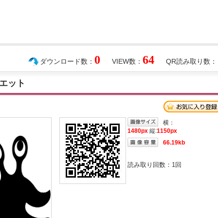
0
64
ダウンロード数：
VIEW数：
QR読み取り数：
エット
横：
1480px
縦:
1150px
66.19kb
読み取り回数：
1
回