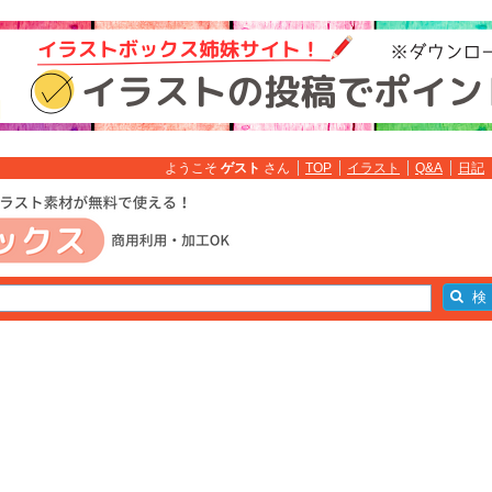
ようこそ
ゲスト
さん
TOP
イラスト
Q&A
日記