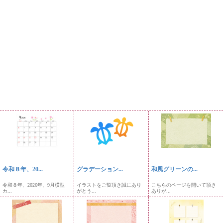
令和８年、20...
グラデーション...
和風グリーンの...
令和８年、2026年、9月横型
イラストをご覧頂き誠にあり
こちらのページを開いて頂き
カ...
がとう...
ありが...