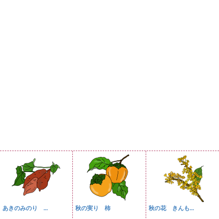
あきのみのり ...
秋の実り 柿
秋の花 きんも...