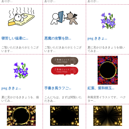
ありが...
ありが...
ありが...
寝苦しい猛暑に...
悪魔の攻撃を防...
png ききょ...
ご覧いただきありがとうござ
ご覧いただきありがとうござ
夏に見かけるききょうを描い
います...
います...
てみま...
png ききょ...
手書き風ラフご...
紅葉、紫和柄玉...
夏に見かけるききょうを、描
こんにちは。まずは閲覧いた
和風背景イラストです。 ベク
いてみ...
だきあ...
ター...