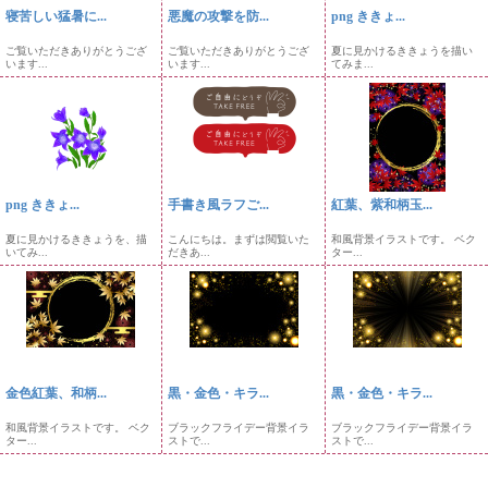
寝苦しい猛暑に...
悪魔の攻撃を防...
png ききょ...
ご覧いただきありがとうござ
ご覧いただきありがとうござ
夏に見かけるききょうを描い
います...
います...
てみま...
png ききょ...
手書き風ラフご...
紅葉、紫和柄玉...
夏に見かけるききょうを、描
こんにちは。まずは閲覧いた
和風背景イラストです。 ベク
いてみ...
だきあ...
ター...
金色紅葉、和柄...
黒・金色・キラ...
黒・金色・キラ...
和風背景イラストです。 ベク
ブラックフライデー背景イラ
ブラックフライデー背景イラ
ター...
ストで...
ストで...