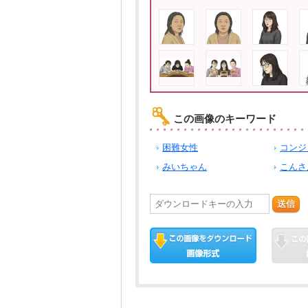
この画像のキーワード
困難女性
コンジ
みいちゃん
こんさ
送信