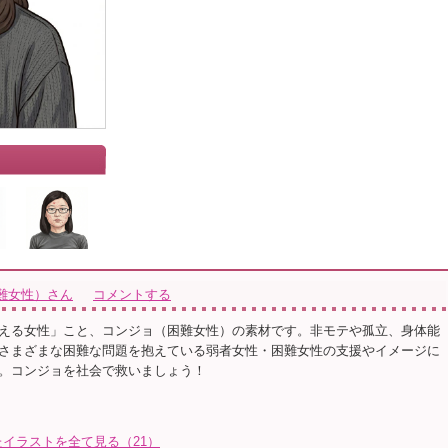
難女性）さん
コメントする
える女性」こと、コンジョ（困難女性）の素材です。非モテや孤立、身体能
さまざまな困難な問題を抱えている弱者女性・困難女性の支援やイメージに
。コンジョを社会で救いましょう！
イラストを全て見る（21）