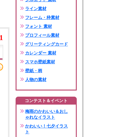
ライン素材
フレーム・枠素材
フォント 素材
プロフィール素材
1
グリーティングカード
カレンダー 素材
スマホ壁紙素材
壁紙・柄
人物の素材
コンテスト＆イベント
梅雨のかわいい＆おし
ゃれなイラスト
かわいい！七夕イラス
ト