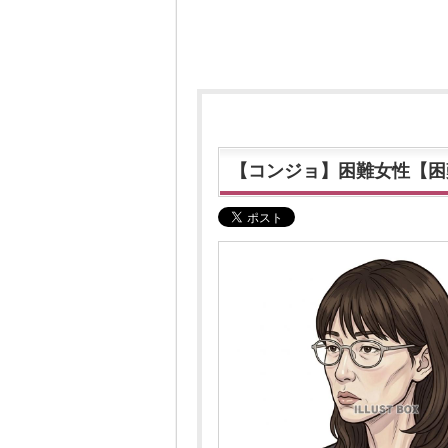
【コンジョ】困難女性【困