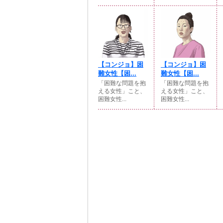
【コンジョ】困
【コンジョ】困
難女性【困...
難女性【困...
「困難な問題を抱
「困難な問題を抱
える女性」こと、
える女性」こと、
困難女性...
困難女性...