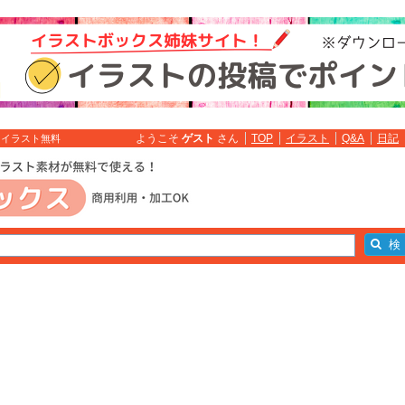
ようこそ
ゲスト
さん
TOP
イラスト
Q&A
日記
 イラスト無料