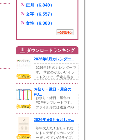
正月（6,849）
文字（6,557）
女性（6,383）
ダウンロードランキング
2026年8月カレンダー...
2026年8月のカレンダーで
す。 季節のかわいいイラ
スト入りで、予定を描き
込めるスペ...
お祭り・縁日・屋台の
PO...
お祭り・縁日・屋台の
POPテンプレートです。
ファイル形式は透過PNG
です。---太め...
2026年★8月★おしゃ...
毎年大人気！おしゃれな
レトロデザインカレンダ
ー 使いやすいA4サイズ。