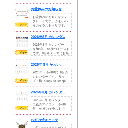
illust...
お盆休みのお知らせ
お盆休みのお知らせテン
プレートです。 かわいい
夏のイラスト入りです。
休業日の日付けを...
2026年8月 カレンダ...
2026年8月 カレンダー
令和8年 A4横のイラスト
です。8月をテーマにお祭
りの提...
2026年 8月 かわい...
2026年（令和8年）8月の
カレンダーです。 サイ
ズ：横1480px 縦1047px...
2026年8月 カレンダ...
2026年8月 カレンダー
二色のアイコン 令和8
年 A4横のイラストで
す。8月をテ...
お好み焼きとコテ
ご覧いただきありがとう