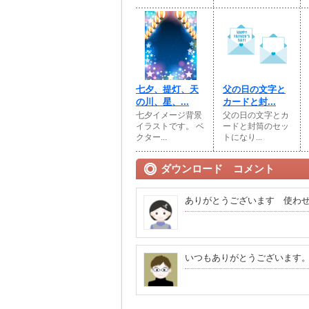
七夕、提灯、天
父の日の文字と
の川、星、...
カードと封...
七夕イメージ背景
父の日の文字とカ
イラストです。 ベ
ードと封筒のセッ
クター...
トになり...
ダウンロード コメント
ありがとうございます 使わ
いつもありがとうございます