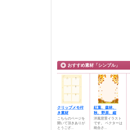
おすすめ素材「シンプル」
クリップメモ付
紅葉、森林、
き素材
秋、野原、縦
こちらのページを
洋風背景イラスト
開いて頂きありが
です。 ベクターは
とうござ...
統合さ...