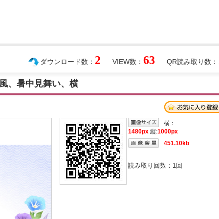
2
63
ダウンロード数：
VIEW数：
QR読み取り数：
風、暑中見舞い、横
横：
1480px
縦:
1000px
451.10kb
読み取り回数：
1
回