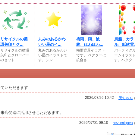
リサイクルの循
丸みのあるかわ
梅雨、雨、波
風船、カラ
環矢印とク...
いい星のイ...
紋、ほわほわ...
ル、紙吹雪、
リサイクルの循環
丸みのあるかわい
梅雨背景イラスト
パーティク
矢印とクローバー
い星のイラストで
です。 ベクターは
ームイラス
のセット...
す。シン...
統合さ...
す。ベクタ...
せていただきます
2026/07/26 10:42
茂ちゃん
。来店促進に活用させちただきます。
2026/07/01 09:10
nezumigoya