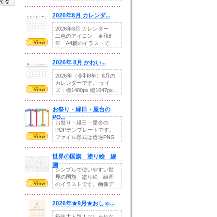
を見る
りの提...
2026年8月 カレンダ...
2026年8月 カレンダー
二色のアイコン 令和8
年 A4横のイラストで
す。8月をテ...
2026年 8月 かわい...
2026年（令和8年）8月の
カレンダーです。 サイ
ズ：横1480px 縦1047px...
お祭り・縁日・屋台の
PO...
お祭り・縁日・屋台の
POPテンプレートです。
ファイル形式は透過PNG
です。---太め...
世界の国旗 塗り絵 線
画
シンプルで使いやすい世
界の国旗 塗り絵 線画
のイラストです。画像デ
ータとEPSデータ...
2026年★9月★おしゃ...
毎年大人気！おしゃれな