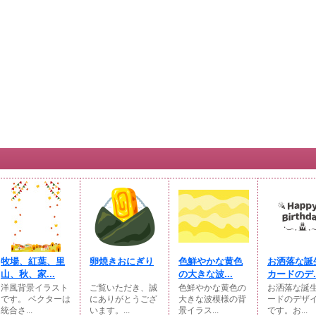
牧場、紅葉、里
卵焼きおにぎり
色鮮やかな黄色
お洒落な誕
山、秋、家...
の大きな波...
カードのデ..
洋風背景イラスト
ご覧いただき、誠
色鮮やかな黄色の
お洒落な誕
です。 ベクターは
にありがとうござ
大きな波模様の背
ードのデザ
統合さ...
います。...
景イラス...
です。お...