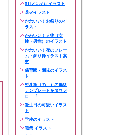
6月といえばイラスト
花火イラスト
かわいい！お祭りのイ
ラスト
かわいい！人物（女
性・男性）のイラスト
かわいい！花のフレー
ム・飾り枠イラスト素
材
保育園・園児のイラス
ト
熨斗紙（のし）の無料
テンプレートをダウン
ロード
誕生日の可愛いイラス
ト
学校のイラスト
職業 イラスト