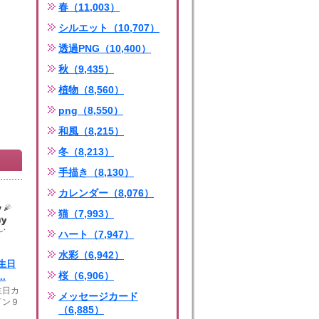
春（11,003）
シルエット（10,707）
透過PNG（10,400）
秋（9,435）
植物（8,560）
png（8,550）
和風（8,215）
冬（8,213）
手描き（8,130）
カレンダー（8,076）
猫（7,993）
ハート（7,947）
水彩（6,942）
生日
桜（6,906）
.
生日カ
メッセージカード
イン９
（6,885）