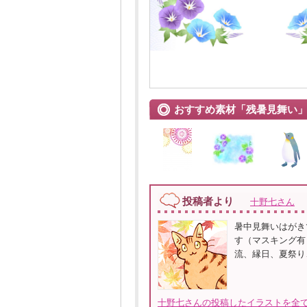
おすすめ素材「残暑見舞い
投稿者より
十野七さん
暑中見舞いはがき
す（マスキング有）
流、縁日、夏祭り
十野七さんの投稿したイラストを全て見