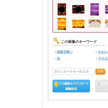
この画像のキーワード
残暑見舞い
かわい
花
アサガ
送信