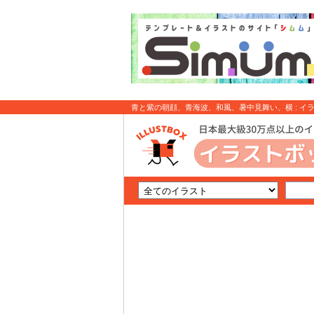
青と紫の朝顔、青海波、和風、暑中見舞い、横 : イ