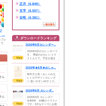
正月（6,849）
文字（6,557）
女性（6,381）
フ
...
ダウンロードランキング
ルフレ
トで
2026年8月カレンダー...
2026年8月のカレンダーで
す。 季節のかわいいイラ
スト入りで、予定を描き
込めるスペ...
2026年★8月★おしゃ...
毎年大人気！おしゃれな
さん
レトロデザインカレンダ
ー 使いやすいA4サイズ。
illust...
2026年8月 カレンダ...
さん
2026年8月 カレンダー
令和8年 A4横のイラスト
です。8月をテーマにお祭