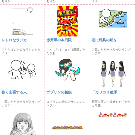
ありが...
ありが...
イメー...
レトロなラジカ...
赤黄黒の本日限...
湖に玩具の船を...
こちらはレトロなラジカセを
こんにちは。まずは閲覧いた
ご覧いただきありがとうござ
イメー...
だきあ...
います...
強く主張する人...
ゴブリンの精鋭...
「カリカリ整形...
ご覧いただきありがとうござ
ゴブリンの精鋭アサシンのシ
顔面を面白く改造した「カリ
います...
ンプル...
カリ整...