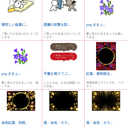
寝苦しい猛暑に...
悪魔の攻撃を防...
png ききょ...
ご覧いただきありがとうござ
ご覧いただきありがとうござ
夏に見かけるききょうを描い
います...
います...
てみま...
png ききょ...
手書き風ラフご...
紅葉、紫和柄玉...
夏に見かけるききょうを、描
こんにちは。まずは閲覧いた
和風背景イラストです。 ベク
いてみ...
だきあ...
ター...
金色紅葉、和柄...
黒・金色・キラ...
黒・金色・キラ...