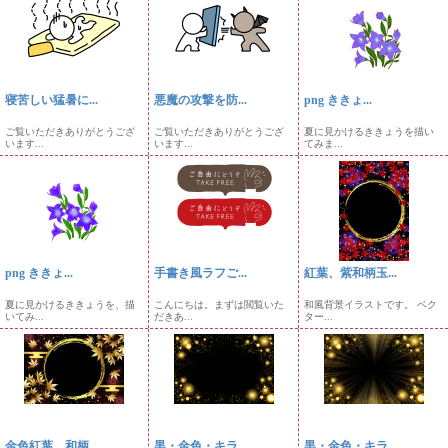
寝苦しい猛暑に...
悪魔の攻撃を防...
png ききょ...
ご覧いただきありがとうござ
ご覧いただきありがとうござ
夏に見かけるききょうを描い
います...
います...
てみま...
png ききょ...
手書き風ラフご...
紅葉、紫和柄玉...
夏に見かけるききょうを、描
こんにちは。まずは閲覧いた
和風背景イラストです。 ベク
いてみ...
だきあ...
ター...
金色紅葉、和柄...
黒・金色・キラ...
黒・金色・キラ...