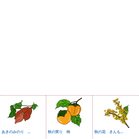
あきのみのり ...
秋の実り 柿
秋の花 きんも...