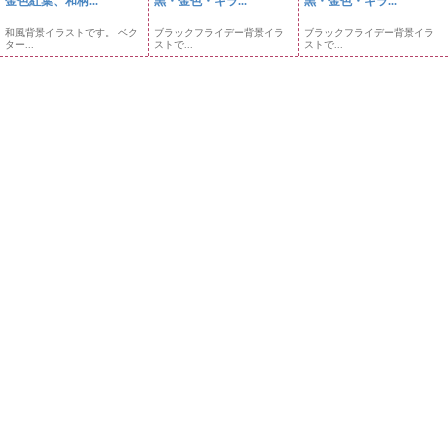
金色紅葉、和柄...
黒・金色・キラ...
黒・金色・キラ...
和風背景イラストです。 ベク
ブラックフライデー背景イラ
ブラックフライデー背景イラ
ター...
ストで...
ストで...