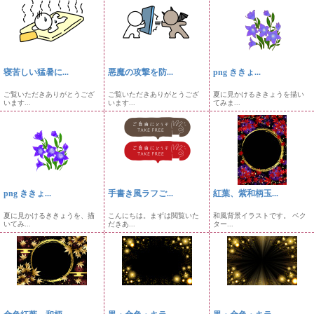
寝苦しい猛暑に...
悪魔の攻撃を防...
png ききょ...
ご覧いただきありがとうござ
ご覧いただきありがとうござ
夏に見かけるききょうを描い
います...
います...
てみま...
png ききょ...
手書き風ラフご...
紅葉、紫和柄玉...
夏に見かけるききょうを、描
こんにちは。まずは閲覧いた
和風背景イラストです。 ベク
いてみ...
だきあ...
ター...