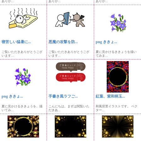
ありが...
ありが...
ありが...
寝苦しい猛暑に...
悪魔の攻撃を防...
png ききょ...
ご覧いただきありがとうござ
ご覧いただきありがとうござ
夏に見かけるききょうを描い
います...
います...
てみま...
png ききょ...
手書き風ラフご...
紅葉、紫和柄玉...
夏に見かけるききょうを、描
こんにちは。まずは閲覧いた
和風背景イラストです。 ベク
いてみ...
だきあ...
ター...