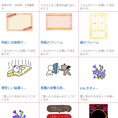
令和８年、2026年、9月横型
イラストをご覧頂き誠にあり
こちらのページを開いて頂き
カ...
がとう...
ありが...
和紙と伝統柄テ...
和紙のフレーム
縦のフレーム
こちらのページを開いて頂き
こちらのページを開いて頂き
こちらのページを開いて頂き
ありが...
ありが...
ありが...
寝苦しい猛暑に...
悪魔の攻撃を防...
png ききょ...
ご覧いただきありがとうござ
ご覧いただきありがとうござ
夏に見かけるききょうを描い
います...
います...
てみま...