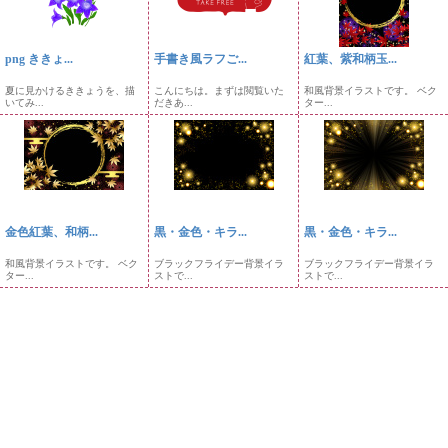
png ききょ...
手書き風ラフご...
紅葉、紫和柄玉...
夏に見かけるききょうを、描
こんにちは。まずは閲覧いた
和風背景イラストです。 ベク
いてみ...
だきあ...
ター...
金色紅葉、和柄...
黒・金色・キラ...
黒・金色・キラ...
和風背景イラストです。 ベク
ブラックフライデー背景イラ
ブラックフライデー背景イラ
ター...
ストで...
ストで...