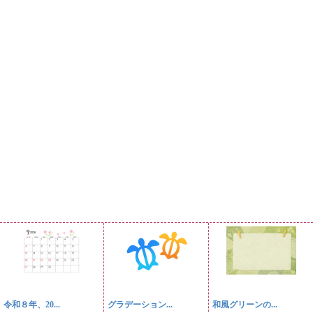
令和８年、20...
グラデーション...
和風グリーンの...