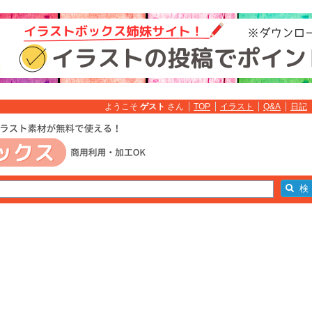
ようこそ
ゲスト
さん
TOP
イラスト
Q&A
日記