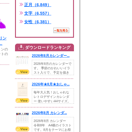
正月（6,849）
文字（6,557）
女性（6,381）
リン
.
ダウンロードランキング
リンの
ットの
2026年8月カレンダー...
2026年8月のカレンダーで
す。 季節のかわいいイラ
スト入りで、予定を描き
込めるスペ...
2026年★8月★おしゃ...
毎年大人気！おしゃれな
レトロデザインカレンダ
ー 使いやすいA4サイズ。
illust...
2026年8月 カレンダ...
2026年8月 カレンダー
令和8年 A4横のイラスト
です。8月をテーマにお祭