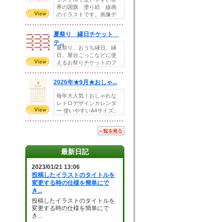
界の国旗 塗り絵 線画
のイラストです。画像デ
ータとEPSデータ...
夏祭り 縁日チケット
テ...
夏祭り、おうち縁日、縁
日、屋台ごっこなどに使
えるお祭りチケットのフ
ォーマットです。Z...
2026年★9月★おしゃ...
毎年大人気！おしゃれな
レトロデザインカレンダ
ー 使いやすいA4サイズ。
illust...
最新日記
2023/01/21 13:06
投稿したイラストのタイトルを
変更する時の仕様を簡単にで
き...
投稿したイラストのタイトルを
変更する時の仕様を簡単にで
き...