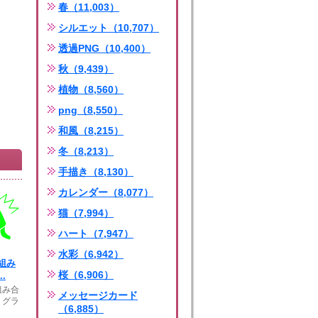
春（11,003）
シルエット（10,707）
透過PNG（10,400）
秋（9,439）
植物（8,560）
png（8,550）
和風（8,215）
冬（8,213）
手描き（8,130）
カレンダー（8,077）
猫（7,994）
ハート（7,947）
水彩（6,942）
組み
桜（6,906）
.
組み合
メッセージカード
トグラ
（6,885）