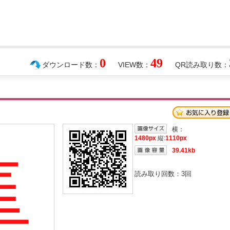
0
49
ダウンロード数：
VIEW数：
QR読み取り数：
横：
1480px
縦:
1110px
39.41kb
読み取り回数：
3
回