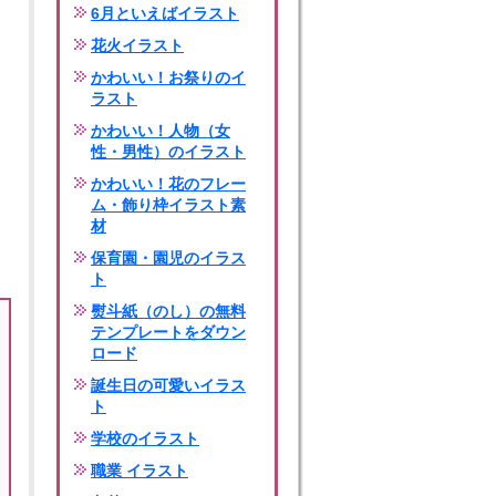
6月といえばイラスト
花火イラスト
かわいい！お祭りのイ
ラスト
かわいい！人物（女
性・男性）のイラスト
かわいい！花のフレー
ム・飾り枠イラスト素
材
保育園・園児のイラス
ト
熨斗紙（のし）の無料
テンプレートをダウン
ロード
誕生日の可愛いイラス
ト
学校のイラスト
職業 イラスト