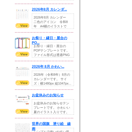
りの提...
2026年8月 カレンダ...
2026年8月 カレンダー
二色のアイコン 令和8
年 A4横のイラストで
す。8月をテ...
お祭り・縁日・屋台の
PO...
お祭り・縁日・屋台の
POPテンプレートです。
ファイル形式は透過PNG
です。---太め...
2026年 8月 かわい...
2026年（令和8年）8月の
カレンダーです。 サイ
ズ：横1480px 縦1047px...
お盆休みのお知らせ
お盆休みのお知らせテン
プレートです。 かわいい
夏のイラスト入りです。
休業日の日付けを...
世界の国旗 塗り絵 線
画
シンプルで使いやすい世