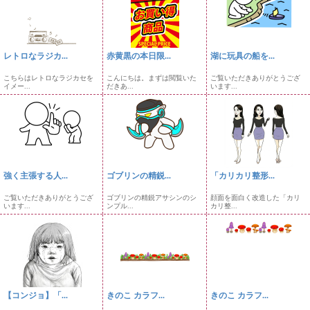
レトロなラジカ...
赤黄黒の本日限...
湖に玩具の船を...
こちらはレトロなラジカセを
こんにちは。まずは閲覧いた
ご覧いただきありがとうござ
イメー...
だきあ...
います...
強く主張する人...
ゴブリンの精鋭...
「カリカリ整形...
ご覧いただきありがとうござ
ゴブリンの精鋭アサシンのシ
顔面を面白く改造した「カリ
います...
ンプル...
カリ整...
【コンジョ】「...
きのこ カラフ...
きのこ カラフ...