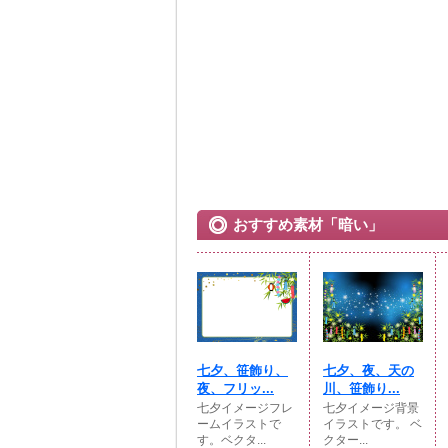
おすすめ素材「暗い」
七夕、笹飾り、
七夕、夜、天の
夜、フリッ...
川、笹飾り...
七夕イメージフレ
七夕イメージ背景
ームイラストで
イラストです。 ベ
す。ベクタ...
クター...