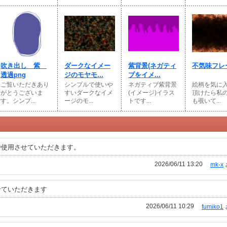
吹き出し 紫
ダークなイメー
紫背景(ネガティ
不気味フレ
透過png
ジのモヤモ...
ブをイメ...
ご覧いただきあり
シンプルで使いや
ネガティブ紫背景
絵柄を気に
がとうございま
すいダークなイメ
(イメージ)イラス
頂けたら私の
す。シンプ...
ージのモ...
トです...
も覗いて...
で使用させていただきます。
2026/06/11 13:20
mk-x
せていただきます
2026/06/11 10:29
fumiko1