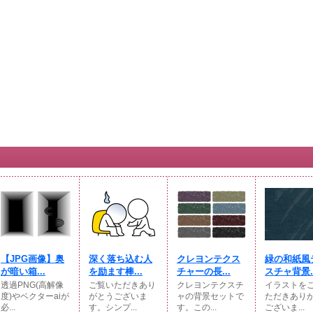
【JPG画像】奥
深く落ち込む人
クレヨンテクス
緑の和紙風
が暗い箱...
を励ます棒...
チャーの長...
スチャ背景..
透過PNG(高解像
ご覧いただきあり
クレヨンテクスチ
イラストを
度)やベクターaiが
がとうございま
ャの背景セットで
ただきあり
必...
す。シンプ...
す。この...
ございま...