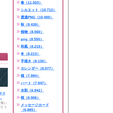
春（11,003）
シルエット（10,712）
透過PNG（10,400）
秋（9,439）
植物（8,560）
png（8,550）
和風（8,215）
冬（8,213）
手描き（8,130）
カレンダー（8,077）
猫（7,994）
ハート（7,947）
水彩（6,942）
テク
桜（6,906）
.
ご覧い
メッセージカード
がとう
（6,885）