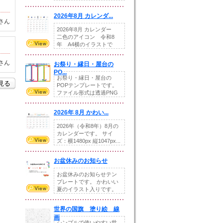
りの提...
2026年8月 カレンダ...
さん
2026年8月 カレンダー
二色のアイコン 令和8
年 A4横のイラストで
す。8月をテ...
さん
お祭り・縁日・屋台の
PO...
お祭り・縁日・屋台の
を見る
POPテンプレートです。
ファイル形式は透過PNG
です。---太め...
2026年 8月 かわい...
2026年（令和8年）8月の
カレンダーです。 サイ
ズ：横1480px 縦1047px...
お盆休みのお知らせ
お盆休みのお知らせテン
プレートです。 かわいい
夏のイラスト入りです。
休業日の日付けを...
世界の国旗 塗り絵 線
画
シンプルで使いやすい世