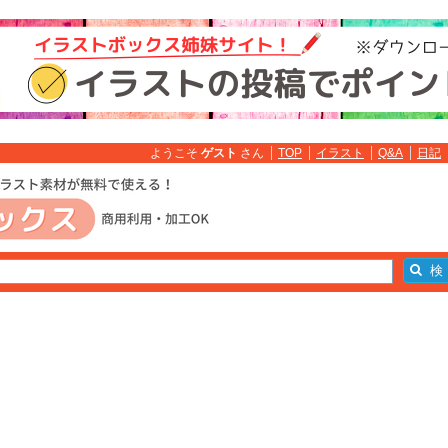
ようこそ
ゲスト
さん
TOP
イラスト
Q&A
日記