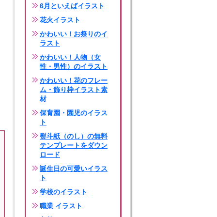
6月といえばイラスト
花火イラスト
かわいい！お祭りのイ
ラスト
かわいい！人物（女
性・男性）のイラスト
かわいい！花のフレー
ム・飾り枠イラスト素
材
保育園・園児のイラス
ト
熨斗紙（のし）の無料
テンプレートをダウン
ロード
誕生日の可愛いイラス
ト
学校のイラスト
職業 イラスト