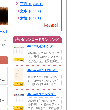
正月（6,849）
文字（6,557）
女性（6,381）
ーム1
ダウンロードランキング
入って
HP
2026年8月カレンダー...
2026年8月のカレンダーで
す。 季節のかわいいイラ
スト入りで、予定を描き
込めるスペ...
2026年★8月★おしゃ...
毎年大人気！おしゃれな
さん
レトロデザインカレンダ
ー 使いやすいA4サイズ。
illust...
2026年8月 カレンダ...
さん
2026年8月 カレンダー
令和8年 A4横のイラスト
です。8月をテーマにお祭