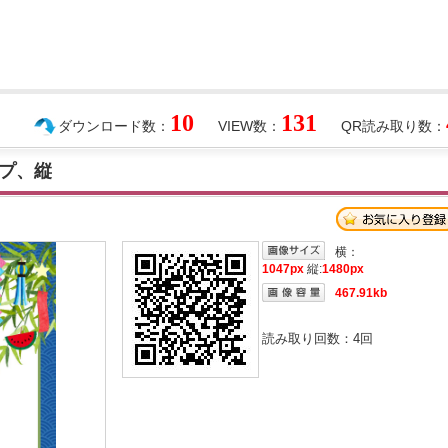
10
131
ダウンロード数：
VIEW数：
QR読み取り数：
プ、縦
横：
1047px
縦:
1480px
467.91kb
読み取り回数：
4
回