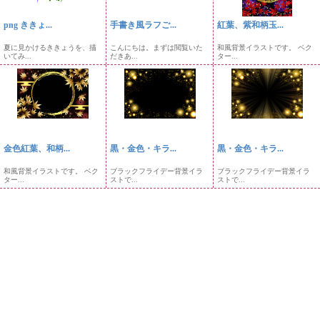
png ききょ...
手書き風ラフご...
紅葉、紫和柄玉...
夏に見かけるききょうを、描
こんにちは。まずは閲覧いた
和風背景イラストです。 ベク
いてみ...
だきあ...
ター...
金色紅葉、和柄...
黒・金色・キラ...
黒・金色・キラ...
和風背景イラストです。 ベク
ブラックフライデー背景イラ
ブラックフライデー背景イラ
ター...
ストで...
ストで...