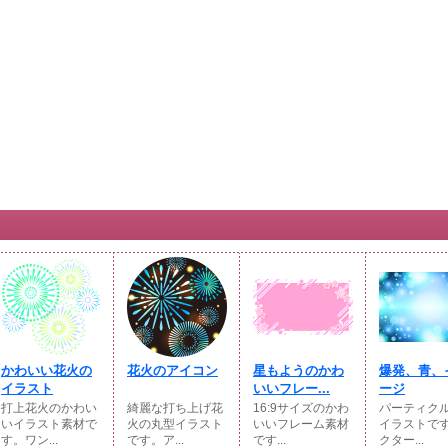
かわいい花火の
花火のアイコン
星もようのかわ
爆発、青、
イラスト
いいフレー...
ージ
打上花火のかわい
綺麗な打ち上げ花
16:9サイズのかわ
パーティク
いイラスト素材で
火の丸型イラスト
いいフレーム素材
イラストです
す。ワン...
です。ア...
です...
クター...