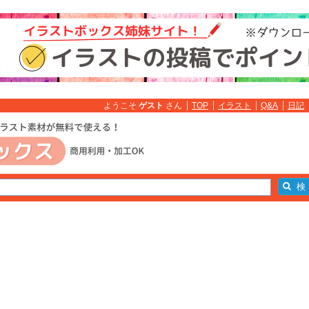
ようこそ
ゲスト
さん
TOP
イラスト
Q&A
日記