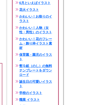
6月といえばイラスト
花火イラスト
かわいい！お祭りのイ
ラスト
かわいい！人物（女
性・男性）のイラスト
かわいい！花のフレー
ム・飾り枠イラスト素
材
保育園・園児のイラス
ト
熨斗紙（のし）の無料
テンプレートをダウン
ロード
誕生日の可愛いイラス
ト
学校のイラスト
職業 イラスト