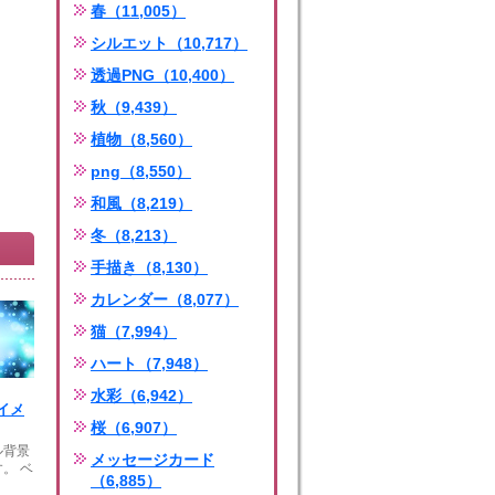
春（11,005）
シルエット（10,717）
透過PNG（10,400）
秋（9,439）
植物（8,560）
png（8,550）
和風（8,219）
冬（8,213）
手描き（8,130）
カレンダー（8,077）
猫（7,994）
ハート（7,948）
水彩（6,942）
イメ
桜（6,907）
ル背景
メッセージカード
。 ベ
（6,885）