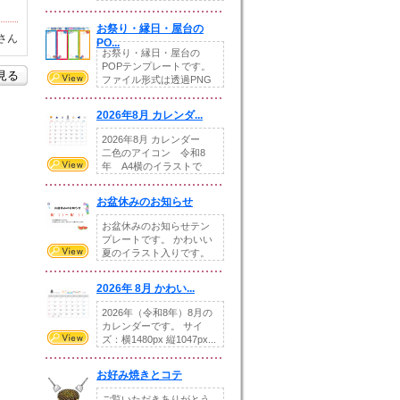
りの提...
お祭り・縁日・屋台の
さん
PO...
お祭り・縁日・屋台の
POPテンプレートです。
を見る
ファイル形式は透過PNG
です。---太め...
2026年8月 カレンダ...
2026年8月 カレンダー
二色のアイコン 令和8
年 A4横のイラストで
す。8月をテ...
お盆休みのお知らせ
お盆休みのお知らせテン
プレートです。 かわいい
夏のイラスト入りです。
休業日の日付けを...
2026年 8月 かわい...
2026年（令和8年）8月の
カレンダーです。 サイ
ズ：横1480px 縦1047px...
お好み焼きとコテ
ご覧いただきありがとう