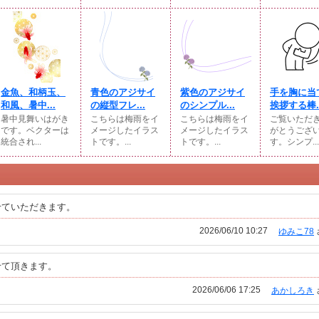
金魚、和柄玉、
青色のアジサイ
紫色のアジサイ
手を胸に当
和風、暑中...
の縦型フレ...
のシンプル...
挨拶する棒..
暑中見舞いはがき
こちらは梅雨をイ
こちらは梅雨をイ
ご覧いただ
です。ベクターは
メージしたイラス
メージしたイラス
がとうござ
統合され...
トです。...
トです。...
す。シンプ...
せていただきます。
2026/06/10 10:27
ゆみこ78
せて頂きます。
2026/06/06 17:25
あかしろき