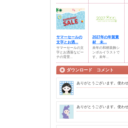
サマーセールの
2027年の年賀素
文字とお洒...
材 未...
サマーセールの文
未年の和柄装飾シ
字とお洒落なビー
ンボルイラストで
チの背景...
す。未年...
ダウンロード コメント
ありがとうございます。使わ
ありがとうございます。使わ