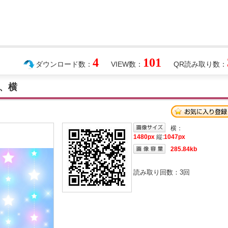
4
101
ダウンロード数：
VIEW数：
QR読み取り数：
、横
横：
1480px
縦:
1047px
285.84kb
読み取り回数：
3
回