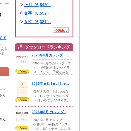
正月（6,849）
文字（6,557）
女性（6,381）
てて
.
ダウンロードランキング
きあり
いま
2026年8月カレンダー...
2026年8月のカレンダーで
す。 季節のかわいいイラ
スト入りで、予定を描き
込めるスペ...
2026年★8月★おしゃ...
毎年大人気！おしゃれな
さん
レトロデザインカレンダ
ー 使いやすいA4サイズ。
illust...
2026年8月 カレンダ...
さん
2026年8月 カレンダー
令和8年 A4横のイラスト
です。8月をテーマにお祭