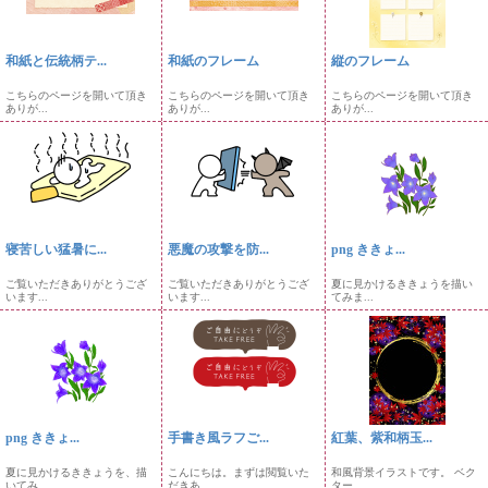
和紙と伝統柄テ...
和紙のフレーム
縦のフレーム
こちらのページを開いて頂き
こちらのページを開いて頂き
こちらのページを開いて頂き
ありが...
ありが...
ありが...
寝苦しい猛暑に...
悪魔の攻撃を防...
png ききょ...
ご覧いただきありがとうござ
ご覧いただきありがとうござ
夏に見かけるききょうを描い
います...
います...
てみま...
png ききょ...
手書き風ラフご...
紅葉、紫和柄玉...
夏に見かけるききょうを、描
こんにちは。まずは閲覧いた
和風背景イラストです。 ベク
いてみ...
だきあ...
ター...