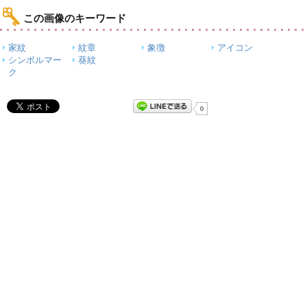
この画像のキーワード
家紋
紋章
象徴
アイコン
シンボルマー
葵紋
ク
0