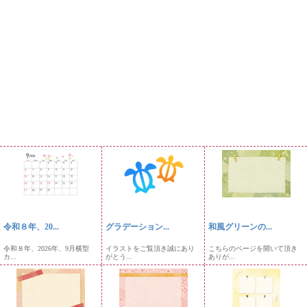
令和８年、20...
グラデーション...
和風グリーンの...
令和８年、2026年、9月横型
イラストをご覧頂き誠にあり
こちらのページを開いて頂き
カ...
がとう...
ありが...