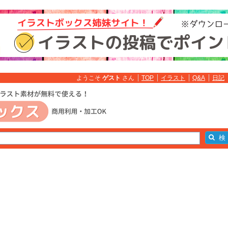
ようこそ
ゲスト
さん
TOP
イラスト
Q&A
日記