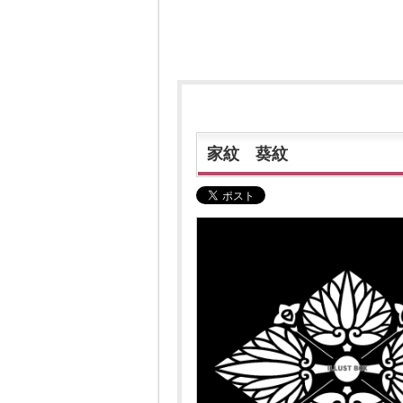
家紋 葵紋