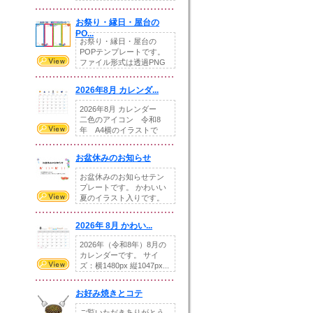
りの提...
お祭り・縁日・屋台の
PO...
お祭り・縁日・屋台の
POPテンプレートです。
ファイル形式は透過PNG
です。---太め...
2026年8月 カレンダ...
2026年8月 カレンダー
二色のアイコン 令和8
年 A4横のイラストで
す。8月をテ...
お盆休みのお知らせ
お盆休みのお知らせテン
プレートです。 かわいい
夏のイラスト入りです。
休業日の日付けを...
2026年 8月 かわい...
2026年（令和8年）8月の
カレンダーです。 サイ
ズ：横1480px 縦1047px...
お好み焼きとコテ
ご覧いただきありがとう