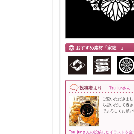
おすすめ素材「家紋 」
投稿者より
Tsu_junさん
ご覧いただきまし
ら思いだして覗き
でよろしくお願い
Tsu_junさんの投稿したイラストを全