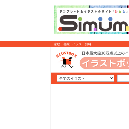
家紋 葵紋 : イラスト無料