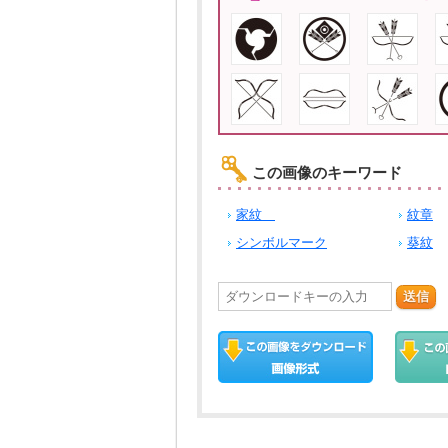
この画像のキーワード
家紋
紋章
シンボルマーク
葵紋
送信