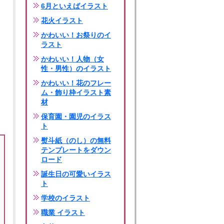
6月といえばイラスト
花火イラスト
かわいい！お祭りのイ
ラスト
かわいい！人物（女
性・男性）のイラスト
かわいい！花のフレー
ム・飾り枠イラスト素
材
保育園・園児のイラス
ト
熨斗紙（のし）の無料
テンプレートをダウン
ロード
誕生日の可愛いイラス
ト
学校のイラスト
職業 イラスト