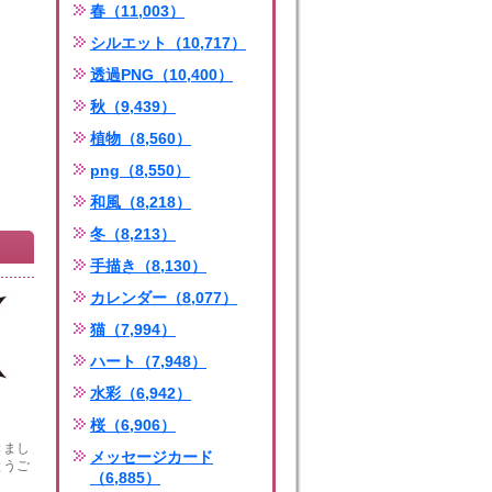
春（11,003）
シルエット（10,717）
透過PNG（10,400）
秋（9,439）
植物（8,560）
png（8,550）
和風（8,218）
冬（8,213）
手描き（8,130）
カレンダー（8,077）
猫（7,994）
ハート（7,948）
水彩（6,942）
桜（6,906）
きまし
メッセージカード
とうご
（6,885）