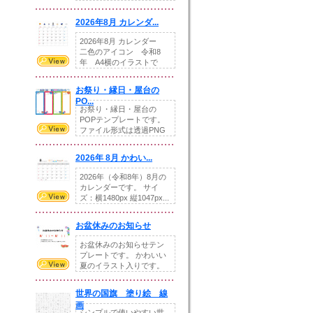
りの提...
2026年8月 カレンダ...
2026年8月 カレンダー
二色のアイコン 令和8
年 A4横のイラストで
す。8月をテ...
お祭り・縁日・屋台の
PO...
お祭り・縁日・屋台の
POPテンプレートです。
ファイル形式は透過PNG
です。---太め...
2026年 8月 かわい...
2026年（令和8年）8月の
カレンダーです。 サイ
ズ：横1480px 縦1047px...
お盆休みのお知らせ
お盆休みのお知らせテン
プレートです。 かわいい
夏のイラスト入りです。
休業日の日付けを...
世界の国旗 塗り絵 線
画
シンプルで使いやすい世