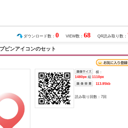
0
68
ダウンロード数：
VIEW数：
QR読み取り数：
プピンアイコンのセット
横：
1480px
縦:
1110px
113.95kb
読み取り回数：
7
回