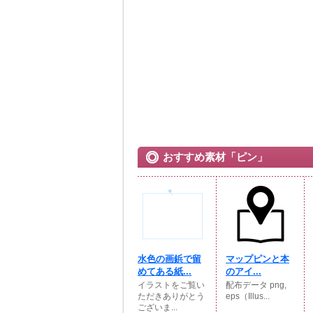
おすすめ素材「ピン」
水色の画鋲で留
マップピンと本
めてある紙...
のアイ...
イラストをご覧い
配布データ png,
ただきありがとう
eps（Illus...
ございま...