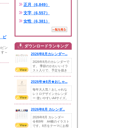
正月（6,849）
文字（6,557）
女性（6,381）
 ピ
ダウンロードランキング
のピン
ます～
2026年8月カレンダー...
2026年8月のカレンダーで
す。 季節のかわいいイラ
スト入りで、予定を描き
込めるスペ...
2026年★8月★おしゃ...
毎年大人気！おしゃれな
レトロデザインカレンダ
ー 使いやすいA4サイズ。
illust...
2026年8月 カレンダ...
2026年8月 カレンダー
令和8年 A4横のイラスト
です。8月をテーマにお祭