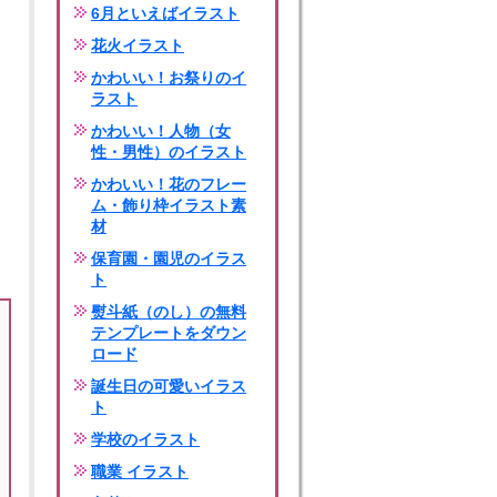
6月といえばイラスト
花火イラスト
かわいい！お祭りのイ
ラスト
かわいい！人物（女
性・男性）のイラスト
かわいい！花のフレー
ム・飾り枠イラスト素
材
保育園・園児のイラス
ト
熨斗紙（のし）の無料
テンプレートをダウン
ロード
誕生日の可愛いイラス
ト
学校のイラスト
職業 イラスト