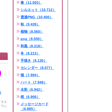
春（11,003）
シルエット（10,712）
透過PNG（10,400）
秋（9,439）
植物（8,560）
png（8,550）
和風（8,218）
冬（8,213）
手描き（8,130）
カレンダー（8,077）
猫（7,994）
ハート（7,948）
水彩（6,942）
)
桜（6,906）
イラス
メッセージカード
。ワン
（6,885）