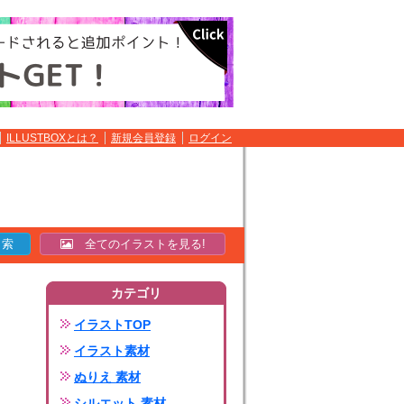
ILLUSTBOXとは？
新規会員登録
ログイン
全てのイラストを見る!
カテゴリ
イラストTOP
イラスト素材
ぬりえ 素材
シルエット 素材