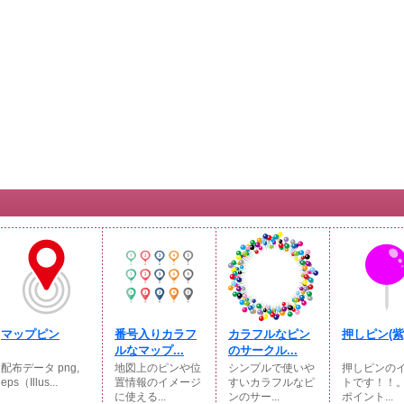
マップピン
番号入りカラフ
カラフルなピン
押しピン(紫
ルなマップ...
のサークル...
配布データ png,
地図上のピンや位
シンプルで使いや
押しピンの
eps（Illus...
置情報のイメージ
すいカラフルなピ
トです！！
に使える...
ンのサー...
ポイント...