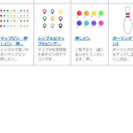
マップピン 押
シンプルなマッ
押しピン
ボーリング
しピン 球...
プのピンア...
ン1
シンプルで使いや
マップや位置情報
ご覧下さり、誠に
ボーリング
すいマップピン
を表すピンのアイ
ありがとうござい
をアップし
押しピン...
コンです...
ます。押...
☆このほ...