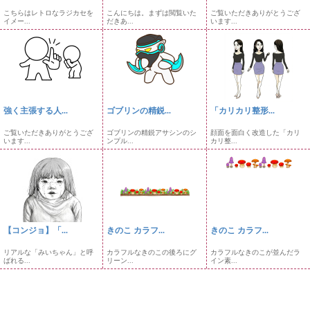
こちらはレトロなラジカセを
こんにちは。まずは閲覧いた
ご覧いただきありがとうござ
イメー...
だきあ...
います...
強く主張する人...
ゴブリンの精鋭...
「カリカリ整形...
ご覧いただきありがとうござ
ゴブリンの精鋭アサシンのシ
顔面を面白く改造した「カリ
います...
ンプル...
カリ整...
【コンジョ】「...
きのこ カラフ...
きのこ カラフ...
リアルな「みいちゃん」と呼
カラフルなきのこの後ろにグ
カラフルなきのこが並んだラ
ばれる...
リーン...
イン素...