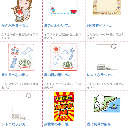
かき氷を食べる...
夏のかわいいフ...
9月素材イメー...
かき氷を食べる女性のイラス
イラストをご覧頂き誠にあり
こちらのページを開いて頂き
トです...
がとう...
ありが...
夏の日の思い出...
夏の日の思い出...
レロトなラジカ...
こちらのページを開いて頂き
こちらのページを開いて頂き
こちらはレトロなラジカセを
ありが...
ありが...
イメー...
レトロなラジカ...
赤黄黒の本日限...
湖に玩具の船を...