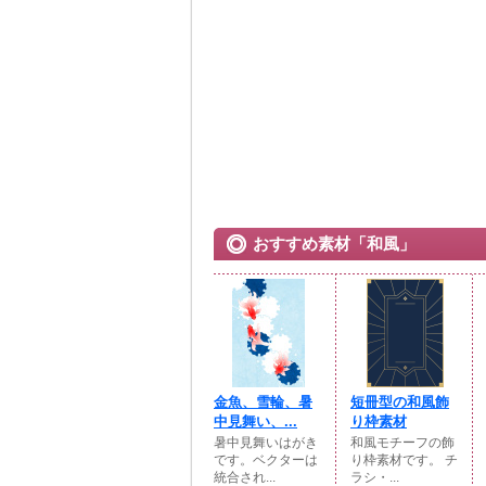
おすすめ素材「和風」
金魚、雪輪、暑
短冊型の和風飾
中見舞い、...
り枠素材
暑中見舞いはがき
和風モチーフの飾
です。ベクターは
り枠素材です。 チ
統合され...
ラシ・...