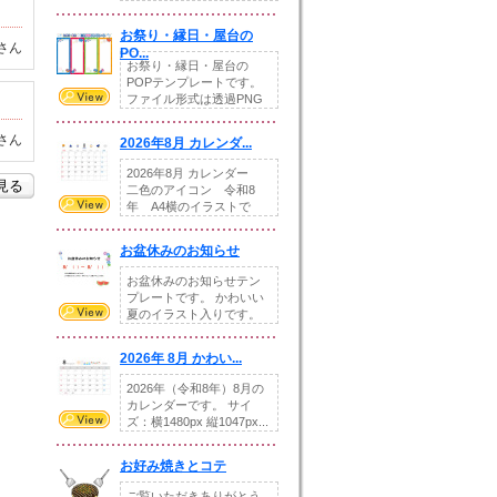
りの提...
お祭り・縁日・屋台の
さん
PO...
お祭り・縁日・屋台の
POPテンプレートです。
ファイル形式は透過PNG
です。---太め...
さん
2026年8月 カレンダ...
2026年8月 カレンダー
を見る
二色のアイコン 令和8
年 A4横のイラストで
す。8月をテ...
お盆休みのお知らせ
お盆休みのお知らせテン
プレートです。 かわいい
夏のイラスト入りです。
休業日の日付けを...
2026年 8月 かわい...
2026年（令和8年）8月の
カレンダーです。 サイ
ズ：横1480px 縦1047px...
お好み焼きとコテ
ご覧いただきありがとう