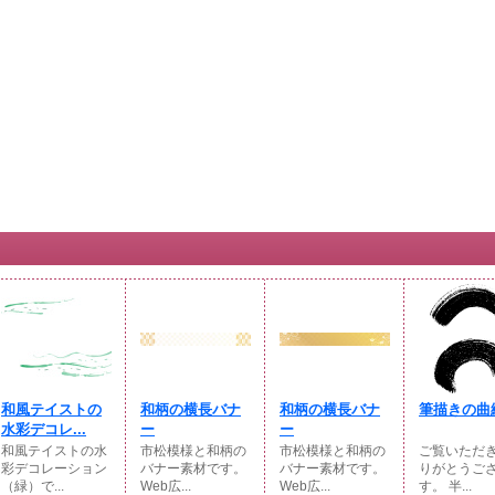
和風テイストの
和柄の横長バナ
和柄の横長バナ
筆描きの曲
水彩デコレ...
ー
ー
和風テイストの水
市松模様と和柄の
市松模様と和柄の
ご覧いただ
彩デコレーション
バナー素材です。
バナー素材です。
りがとうご
（緑）で...
Web広...
Web広...
す。 半...