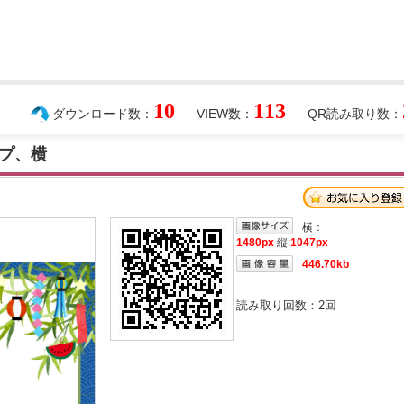
10
113
ダウンロード数：
VIEW数：
QR読み取り数：
プ、横
横：
1480px
縦:
1047px
446.70kb
読み取り回数：
2
回