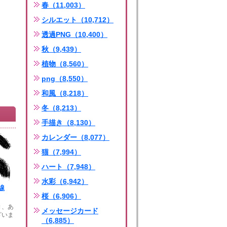
春（11,003）
シルエット（10,712）
透過PNG（10,400）
秋（9,439）
植物（8,560）
png（8,550）
和風（8,218）
冬（8,213）
手描き（8,130）
カレンダー（8,077）
猫（7,994）
ハート（7,948）
水彩（6,942）
線
桜（6,906）
き、あ
メッセージカード
ざいま
（6,885）