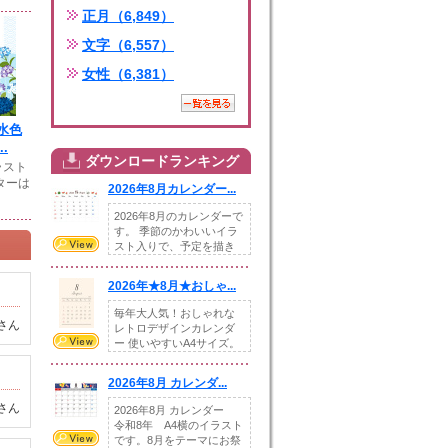
正月（6,849）
文字（6,557）
女性（6,381）
水色
.
ダウンロードランキング
ラスト
ターは
2026年8月カレンダー...
2026年8月のカレンダーで
す。 季節のかわいいイラ
スト入りで、予定を描き
込めるスペ...
2026年★8月★おしゃ...
毎年大人気！おしゃれな
さん
レトロデザインカレンダ
ー 使いやすいA4サイズ。
illust...
2026年8月 カレンダ...
さん
2026年8月 カレンダー
令和8年 A4横のイラスト
です。8月をテーマにお祭