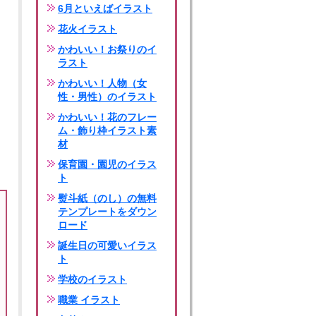
6月といえばイラスト
花火イラスト
かわいい！お祭りのイ
ラスト
かわいい！人物（女
性・男性）のイラスト
かわいい！花のフレー
ム・飾り枠イラスト素
材
保育園・園児のイラス
ト
熨斗紙（のし）の無料
テンプレートをダウン
ロード
誕生日の可愛いイラス
ト
学校のイラスト
職業 イラスト