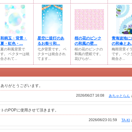
和柄玉・背景・
星空に提灯のあ
桜の花のピンク
青海波地に
夏・虹色・...
るお祭り和...
の和風の壁...
の和傘とあ..
夏の和風背景で
七夕背景です。 ベ
桜の花のピンクの
梅雨背景イ
す。 ベクターは統
クターは統合され
和風の壁紙です。
です。 ベク
合されて...
てます...
花びらが...
統合さ...
。ありがとうございます。
2026/06/27 16:08
あちゃとらん
トのPOPに使用させて頂きます。
2026/06/23 01:59
TA-KI