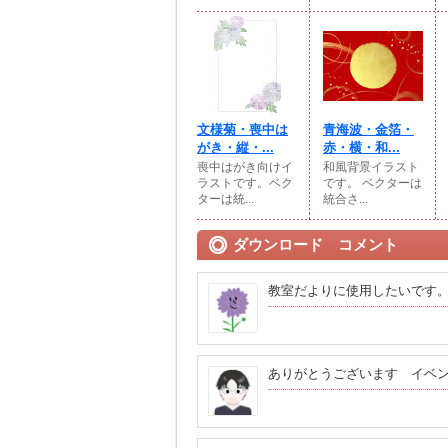
文様菊・喪中は
青海波・金箔・
がき・縦・...
赤・横・和...
喪中はがき向けイ
和風背景イラスト
ラストです。ベク
です。 ベクターは
ターは統...
統合さ...
ダウンロード コメント
教室だよりに使用したいです
ありがとうございます イベン