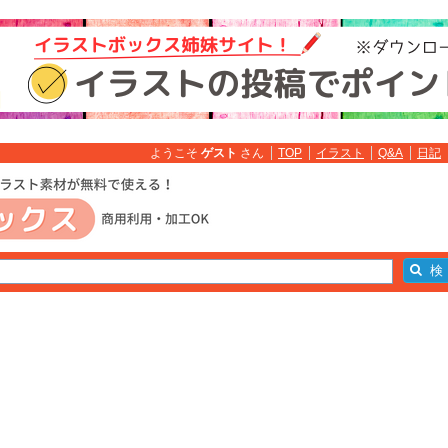
ようこそ
ゲスト
さん
TOP
イラスト
Q&A
日記