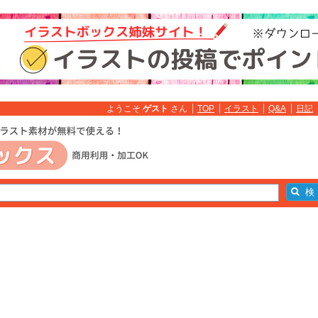
ようこそ
ゲスト
さん
TOP
イラスト
Q&A
日記