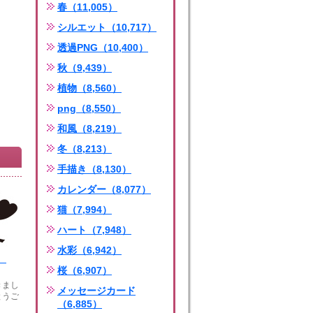
春（11,005）
シルエット（10,717）
透過PNG（10,400）
秋（9,439）
植物（8,560）
png（8,550）
和風（8,219）
冬（8,213）
手描き（8,130）
カレンダー（8,077）
猫（7,994）
ハート（7,948）
水彩（6,942）
紋
桜（6,907）
きまし
メッセージカード
とうご
（6,885）