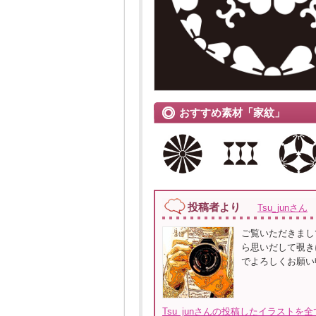
おすすめ素材「家紋」
投稿者より
Tsu_junさん
ご覧いただきまし
ら思いだして覗き
でよろしくお願い
Tsu_junさんの投稿したイラストを全