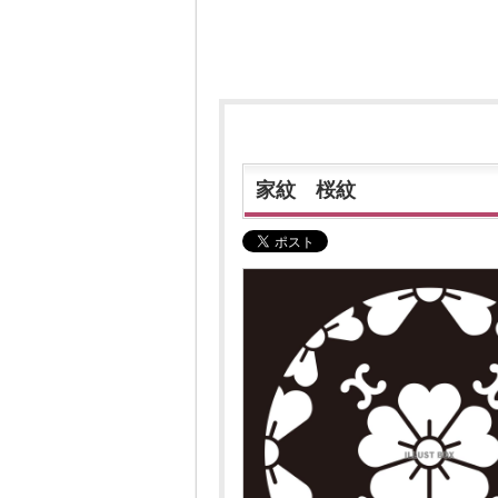
家紋 桜紋