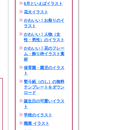
6月といえばイラスト
花火イラスト
かわいい！お祭りのイ
ラスト
かわいい！人物（女
性・男性）のイラスト
かわいい！花のフレー
ム・飾り枠イラスト素
材
保育園・園児のイラス
ト
熨斗紙（のし）の無料
テンプレートをダウン
ロード
誕生日の可愛いイラス
ト
学校のイラスト
職業 イラスト