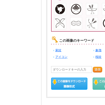
この画像のキーワード
家紋
象徴
アイコン
桜紋
送信