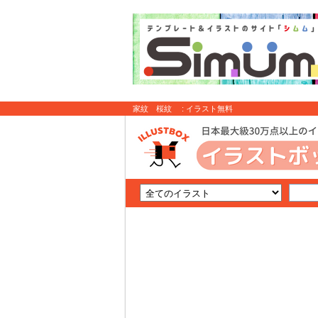
家紋 桜紋 : イラスト無料