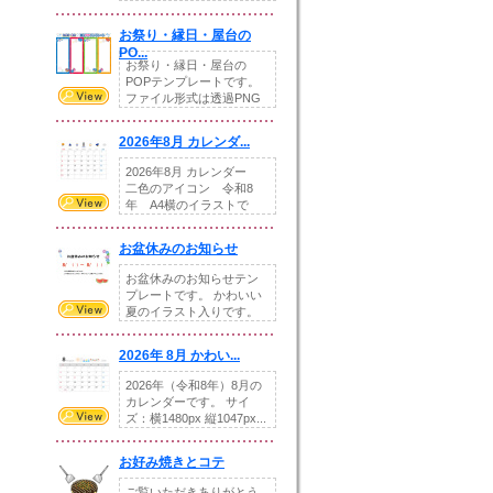
りの提...
お祭り・縁日・屋台の
PO...
お祭り・縁日・屋台の
POPテンプレートです。
ファイル形式は透過PNG
です。---太め...
2026年8月 カレンダ...
2026年8月 カレンダー
二色のアイコン 令和8
年 A4横のイラストで
す。8月をテ...
お盆休みのお知らせ
お盆休みのお知らせテン
プレートです。 かわいい
夏のイラスト入りです。
休業日の日付けを...
2026年 8月 かわい...
2026年（令和8年）8月の
カレンダーです。 サイ
ズ：横1480px 縦1047px...
お好み焼きとコテ
ご覧いただきありがとう