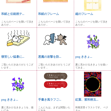
和紙と伝統柄テ...
和紙のフレーム
縦のフレーム
こちらのページを開いて頂き
こちらのページを開いて頂き
こちらのページを開いて頂き
ありが...
ありが...
ありが...
寝苦しい猛暑に...
悪魔の攻撃を防...
png ききょ...
ご覧いただきありがとうござ
ご覧いただきありがとうござ
夏に見かけるききょうを描い
います...
います...
てみま...
png ききょ...
手書き風ラフご...
紅葉、紫和柄玉...
夏に見かけるききょうを、描
こんにちは。まずは閲覧いた
和風背景イラストです。 ベク
いてみ...
だきあ...
ター...