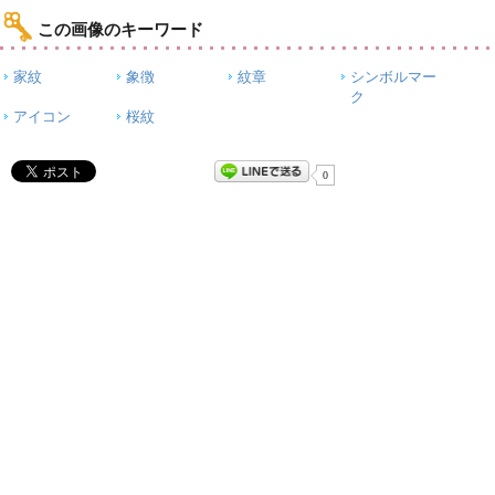
この画像のキーワード
家紋
象徴
紋章
シンボルマー
ク
アイコン
桜紋
0