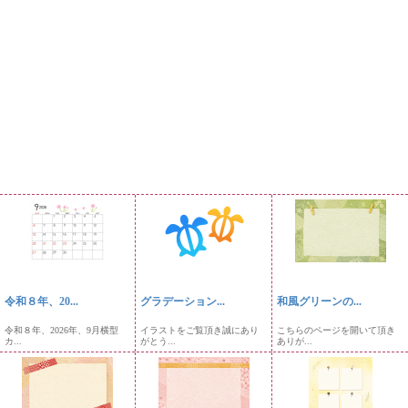
令和８年、20...
グラデーション...
和風グリーンの...
令和８年、2026年、9月横型
イラストをご覧頂き誠にあり
こちらのページを開いて頂き
カ...
がとう...
ありが...