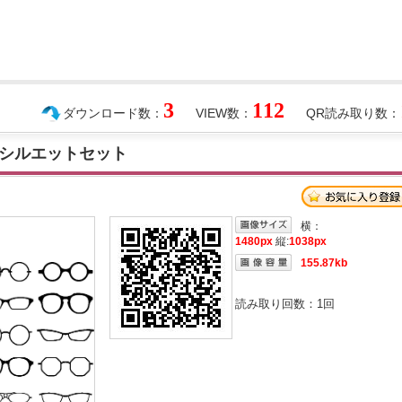
3
112
ダウンロード数：
VIEW数：
QR読み取り数：
シルエットセット
横：
1480px
縦:
1038px
155.87kb
読み取り回数：
1
回