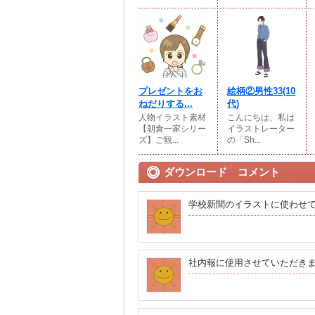
プレゼントをお
絵柄②男性33(10
ねだりする...
代)
人物イラスト素材
こんにちは、私は
【朝倉一家シリー
イラストレーター
ズ】ご観...
の「Sh...
ダウンロード コメント
学校新聞のイラストに使わせ
社内報に使用させていただき