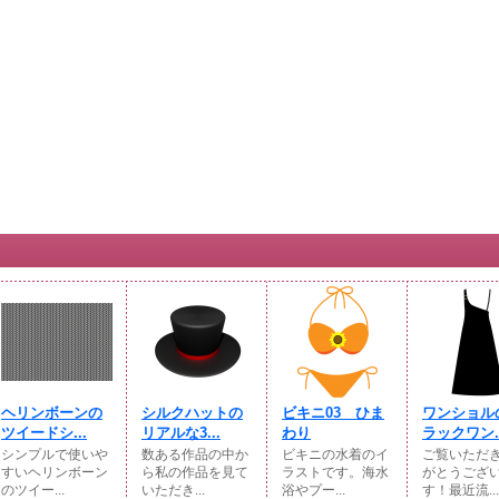
ヘリンボーンの
シルクハットの
ビキニ03 ひま
ワンショル
ツイードシ...
リアルな3...
わり
ラックワン..
シンプルで使いや
数ある作品の中か
ビキニの水着のイ
ご覧いただ
すいヘリンボーン
ら私の作品を見て
ラストです。海水
がとうござ
のツイー...
いただき...
浴やプー...
す！最近流...