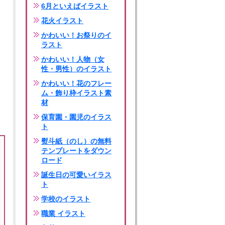
6月といえばイラスト
花火イラスト
かわいい！お祭りのイ
ラスト
かわいい！人物（女
性・男性）のイラスト
かわいい！花のフレー
ム・飾り枠イラスト素
材
保育園・園児のイラス
ト
熨斗紙（のし）の無料
テンプレートをダウン
ロード
誕生日の可愛いイラス
ト
学校のイラスト
職業 イラスト