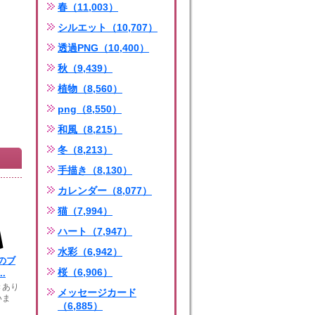
春（11,003）
シルエット（10,707）
透過PNG（10,400）
秋（9,439）
植物（8,560）
png（8,550）
和風（8,215）
冬（8,213）
手描き（8,130）
カレンダー（8,077）
猫（7,994）
ハート（7,947）
水彩（6,942）
のブ
桜（6,906）
.
きあり
メッセージカード
いま
（6,885）