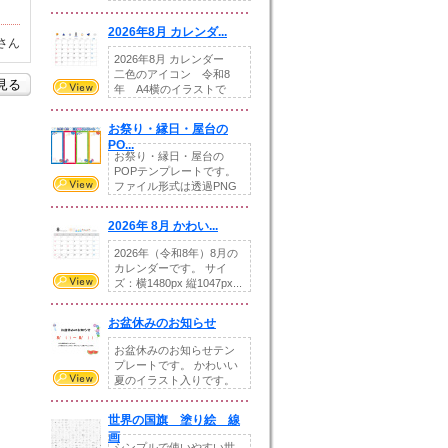
りの提...
2026年8月 カレンダ...
さん
2026年8月 カレンダー
二色のアイコン 令和8
を見る
年 A4横のイラストで
す。8月をテ...
お祭り・縁日・屋台の
PO...
お祭り・縁日・屋台の
POPテンプレートです。
ファイル形式は透過PNG
です。---太め...
2026年 8月 かわい...
2026年（令和8年）8月の
カレンダーです。 サイ
ズ：横1480px 縦1047px...
お盆休みのお知らせ
お盆休みのお知らせテン
プレートです。 かわいい
夏のイラスト入りです。
休業日の日付けを...
世界の国旗 塗り絵 線
画
シンプルで使いやすい世