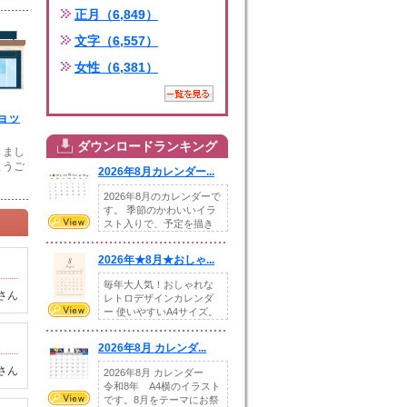
正月（6,849）
文字（6,557）
女性（6,381）
ョッ
ダウンロードランキング
きまし
とうご
2026年8月カレンダー...
2026年8月のカレンダーで
す。 季節のかわいいイラ
スト入りで、予定を描き
込めるスペ...
2026年★8月★おしゃ...
毎年大人気！おしゃれな
さん
レトロデザインカレンダ
ー 使いやすいA4サイズ。
illust...
2026年8月 カレンダ...
さん
2026年8月 カレンダー
令和8年 A4横のイラスト
です。8月をテーマにお祭