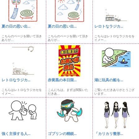
夏の日の思い出...
夏の日の思い出...
レロトなラジカ...
こちらのページを開いて頂き
こちらのページを開いて頂き
こちらはレトロなラジカセを
ありが...
ありが...
イメー...
レトロなラジカ...
赤黄黒の本日限...
湖に玩具の船を...
こちらはレトロなラジカセを
こんにちは。まずは閲覧いた
ご覧いただきありがとうござ
イメー...
だきあ...
います...
強く主張する人...
ゴブリンの精鋭...
「カリカリ整形...