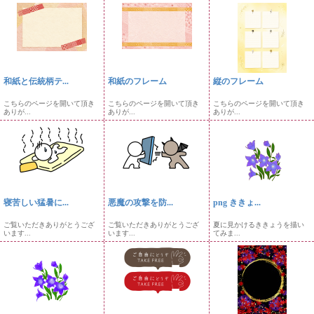
和紙と伝統柄テ...
和紙のフレーム
縦のフレーム
こちらのページを開いて頂き
こちらのページを開いて頂き
こちらのページを開いて頂き
ありが...
ありが...
ありが...
寝苦しい猛暑に...
悪魔の攻撃を防...
png ききょ...
ご覧いただきありがとうござ
ご覧いただきありがとうござ
夏に見かけるききょうを描い
います...
います...
てみま...