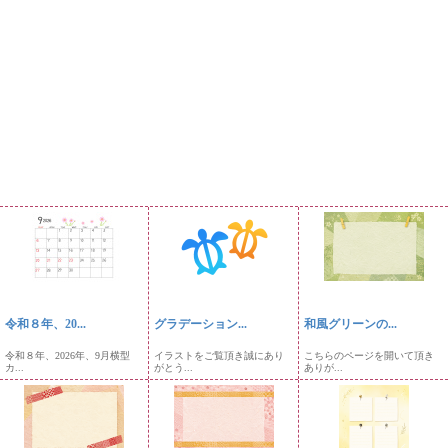
令和８年、20...
グラデーション...
和風グリーンの...
令和８年、2026年、9月横型
イラストをご覧頂き誠にあり
こちらのページを開いて頂き
カ...
がとう...
ありが...