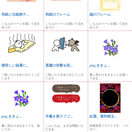
和紙と伝統柄テ...
和紙のフレーム
縦のフレーム
こちらのページを開いて頂き
こちらのページを開いて頂き
こちらのページを開いて頂き
ありが...
ありが...
ありが...
寝苦しい猛暑に...
悪魔の攻撃を防...
png ききょ...
ご覧いただきありがとうござ
ご覧いただきありがとうござ
夏に見かけるききょうを描い
います...
います...
てみま...
png ききょ...
手書き風ラフご...
紅葉、紫和柄玉...
夏に見かけるききょうを、描
こんにちは。まずは閲覧いた
和風背景イラストです。 ベク
いてみ...
だきあ...
ター...