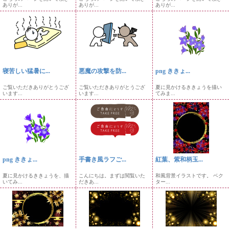
ありが...
ありが...
ありが...
寝苦しい猛暑に...
悪魔の攻撃を防...
png ききょ...
ご覧いただきありがとうござ
ご覧いただきありがとうござ
夏に見かけるききょうを描い
います...
います...
てみま...
png ききょ...
手書き風ラフご...
紅葉、紫和柄玉...
夏に見かけるききょうを、描
こんにちは。まずは閲覧いた
和風背景イラストです。 ベク
いてみ...
だきあ...
ター...