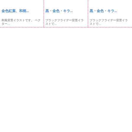
金色紅葉、和柄...
黒・金色・キラ...
黒・金色・キラ...
和風背景イラストです。 ベク
ブラックフライデー背景イラ
ブラックフライデー背景イラ
ター...
ストで...
ストで...